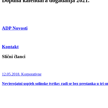
Dopuna kalendara događanja 2021.
ADP Novosti
Kontakt
Slični članci
12.05.2018.
Korporativne
Nevjerojatni uspjeh solinske tvrtke: radi se bez prestanka u tri s