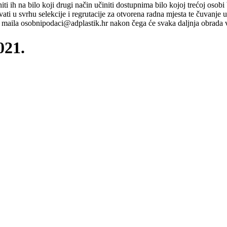
ti niti ih na bilo koji drugi način učiniti dostupnima bilo kojoj trećoj o
ati u svrhu selekcije i regrutacije za otvorena radna mjesta te čuvanje
maila osobnipodaci@adplastik.hr nakon čega će svaka daljnja obrada v
021.