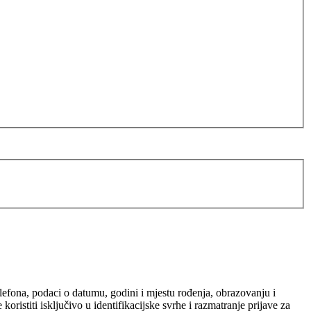
elefona, podaci o datumu, godini i mjestu rođenja, obrazovanju i
ristiti isključivo u identifikacijske svrhe i razmatranje prijave za