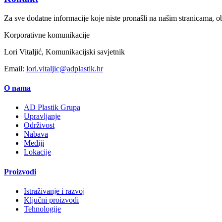
Za sve dodatne informacije koje niste pronašli na našim stranicama, ob
Korporativne komunikacije
Lori Vitaljić, Komunikacijski savjetnik
Email:
lori.vitaljic@adplastik.hr
O nama
AD Plastik Grupa
Upravljanje
Održivost
Nabava
Mediji
Lokacije
Proizvodi
Istraživanje i razvoj
Ključni proizvodi
Tehnologije