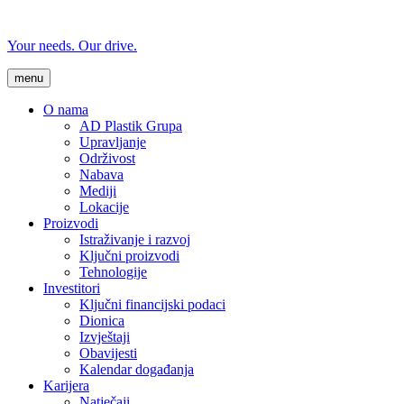
Your needs. Our drive.
menu
O nama
AD Plastik Grupa
Upravljanje
Održivost
Nabava
Mediji
Lokacije
Proizvodi
Istraživanje i razvoj
Ključni proizvodi
Tehnologije
Investitori
Ključni financijski podaci
Dionica
Izvještaji
Obavijesti
Kalendar događanja
Karijera
Natječaji