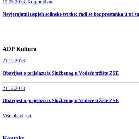
12.05.2018.
Korporativne
Nevjerojatni uspjeh solinske tvrtke: radi se bez prestanka u tri s
ADP Kultura
21.12.2018
Obavijest o prijelazu iz Službenog u Vodeće tržište ZSE
21.12.2018
Obavijest o prijelazu iz Službenog u Vodeće tržište ZSE
Više obavijesti
Kontakt