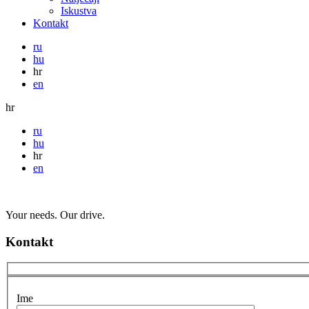
Iskustva
Kontakt
ru
hu
hr
en
hr
ru
hu
hr
en
Your needs. Our drive.
Kontakt
Ime