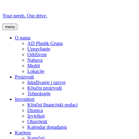
Your needs. Our drive.
menu
O nama
AD Plastik Grupa
Upravljanje
Održivost
Nabava
Mediji
Lokacije
Proizvodi
Istraživanje i razvoj
Ključni proizvodi
Tehnologije
Investitori
Ključni financijski podaci
Dionica
Izvještaji
Obavijesti
Kalendar događanja
Karijera
Natječaji