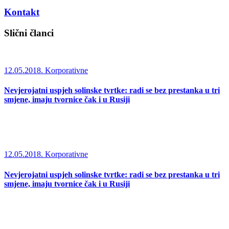
Kontakt
Slični članci
12.05.2018.
Korporativne
Nevjerojatni uspjeh solinske tvrtke: radi se bez prestanka u tri
smjene, imaju tvornice čak i u Rusiji
12.05.2018.
Korporativne
Nevjerojatni uspjeh solinske tvrtke: radi se bez prestanka u tri
smjene, imaju tvornice čak i u Rusiji