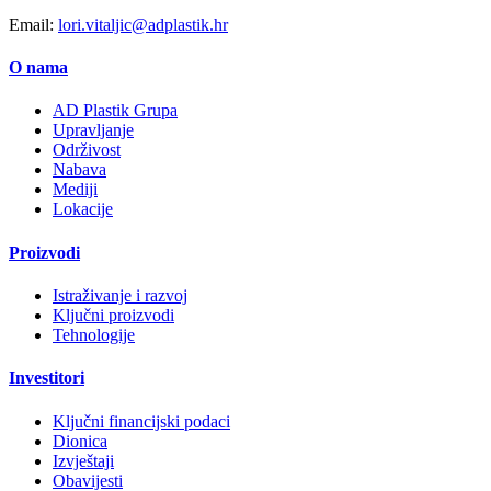
Email:
lori.vitaljic@adplastik.hr
O nama
AD Plastik Grupa
Upravljanje
Održivost
Nabava
Mediji
Lokacije
Proizvodi
Istraživanje i razvoj
Ključni proizvodi
Tehnologije
Investitori
Ključni financijski podaci
Dionica
Izvještaji
Obavijesti