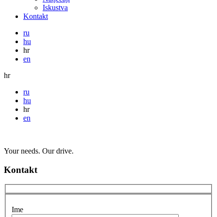
Iskustva
Kontakt
ru
hu
hr
en
hr
ru
hu
hr
en
Your needs. Our drive.
Kontakt
Ime