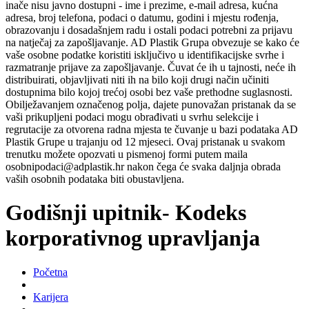
inače nisu javno dostupni - ime i prezime, e-mail adresa, kućna
adresa, broj telefona, podaci o datumu, godini i mjestu rođenja,
obrazovanju i dosadašnjem radu i ostali podaci potrebni za prijavu
na natječaj za zapošljavanje. AD Plastik Grupa obvezuje se kako će
vaše osobne podatke koristiti isključivo u identifikacijske svrhe i
razmatranje prijave za zapošljavanje. Čuvat će ih u tajnosti, neće ih
distribuirati, objavljivati niti ih na bilo koji drugi način učiniti
dostupnima bilo kojoj trećoj osobi bez vaše prethodne suglasnosti.
Obilježavanjem označenog polja, dajete punovažan pristanak da se
vaši prikupljeni podaci mogu obrađivati u svrhu selekcije i
regrutacije za otvorena radna mjesta te čuvanje u bazi podataka AD
Plastik Grupe u trajanju od 12 mjeseci. Ovaj pristanak u svakom
trenutku možete opozvati u pismenoj formi putem maila
osobnipodaci@adplastik.hr nakon čega će svaka daljnja obrada
vaših osobnih podataka biti obustavljena.
Godišnji upitnik- Kodeks
korporativnog upravljanja
Početna
Karijera