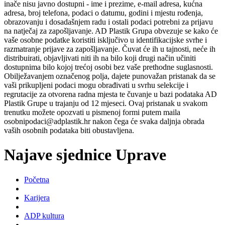
inače nisu javno dostupni - ime i prezime, e-mail adresa, kućna
adresa, broj telefona, podaci o datumu, godini i mjestu rođenja,
obrazovanju i dosadašnjem radu i ostali podaci potrebni za prijavu
na natječaj za zapošljavanje. AD Plastik Grupa obvezuje se kako će
vaše osobne podatke koristiti isključivo u identifikacijske svrhe i
razmatranje prijave za zapošljavanje. Čuvat će ih u tajnosti, neće ih
distribuirati, objavljivati niti ih na bilo koji drugi način učiniti
dostupnima bilo kojoj trećoj osobi bez vaše prethodne suglasnosti.
Obilježavanjem označenog polja, dajete punovažan pristanak da se
vaši prikupljeni podaci mogu obrađivati u svrhu selekcije i
regrutacije za otvorena radna mjesta te čuvanje u bazi podataka AD
Plastik Grupe u trajanju od 12 mjeseci. Ovaj pristanak u svakom
trenutku možete opozvati u pismenoj formi putem maila
osobnipodaci@adplastik.hr nakon čega će svaka daljnja obrada
vaših osobnih podataka biti obustavljena.
Najave sjednice Uprave
Početna
Karijera
ADP kultura