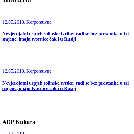
Slični članci
12.05.2018.
Korporativne
Nevjerojatni uspjeh solinske tvrtke: radi se bez prestanka u tri
smjene, imaju tvornice čak i u Rusiji
12.05.2018.
Korporativne
Nevjerojatni uspjeh solinske tvrtke: radi se bez prestanka u tri
smjene, imaju tvornice čak i u Rusiji
ADP Kultura
21.12.2018