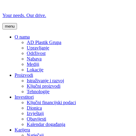
Your needs. Our drive.
menu
O nama
AD Plastik Grupa
Upravljanje
Održivost
Nabava
Mediji
Lokacije
Proizvodi
Istraživanje i razvoj
Ključni proizvodi
Tehnologije
Investitori
Ključni financijski podaci
Dionica
Izvještaji
Obavijesti
Kalendar događanja
Karijera
Natječaji