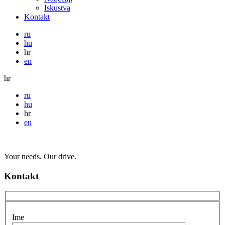
Iskustva
Kontakt
ru
hu
hr
en
hr
ru
hu
hr
en
Your needs. Our drive.
Kontakt
Ime