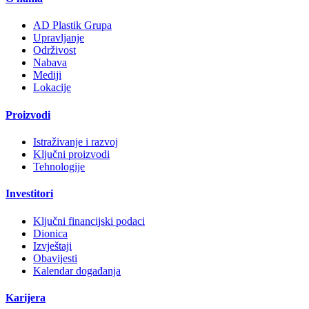
AD Plastik Grupa
Upravljanje
Održivost
Nabava
Mediji
Lokacije
Proizvodi
Istraživanje i razvoj
Ključni proizvodi
Tehnologije
Investitori
Ključni financijski podaci
Dionica
Izvještaji
Obavijesti
Kalendar događanja
Karijera