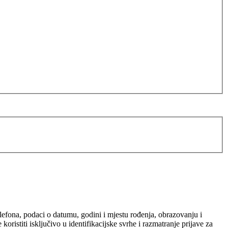
elefona, podaci o datumu, godini i mjestu rođenja, obrazovanju i
ristiti isključivo u identifikacijske svrhe i razmatranje prijave za