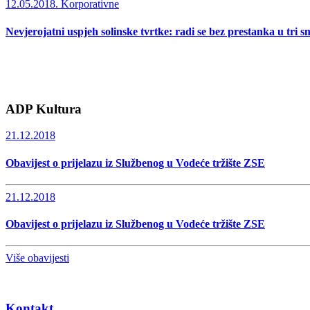
12.05.2018.
Korporativne
Nevjerojatni uspjeh solinske tvrtke: radi se bez prestanka u tri s
ADP Kultura
21.12.2018
Obavijest o prijelazu iz Službenog u Vodeće tržište ZSE
21.12.2018
Obavijest o prijelazu iz Službenog u Vodeće tržište ZSE
Više obavijesti
Kontakt