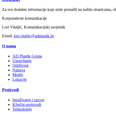
Za sve dodatne informacije koje niste pronašli na našim stranicama, ob
Korporativne komunikacije
Lori Vitaljić, Komunikacijski savjetnik
Email:
lori.vitaljic@adplastik.hr
O nama
AD Plastik Grupa
Upravljanje
Održivost
Nabava
Mediji
Lokacije
Proizvodi
Istraživanje i razvoj
Ključni proizvodi
Tehnologije