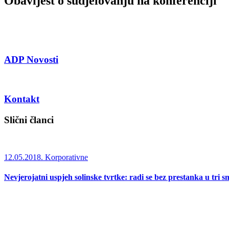
Obavijest o sudjelovanju na konferenciji
ADP Novosti
Kontakt
Slični članci
12.05.2018.
Korporativne
Nevjerojatni uspjeh solinske tvrtke: radi se bez prestanka u tri s