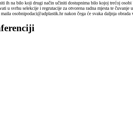
ti niti ih na bilo koji drugi način učiniti dostupnima bilo kojoj trećoj o
ati u svrhu selekcije i regrutacije za otvorena radna mjesta te čuvanje
maila osobnipodaci@adplastik.hr nakon čega će svaka daljnja obrada v
ferenciji