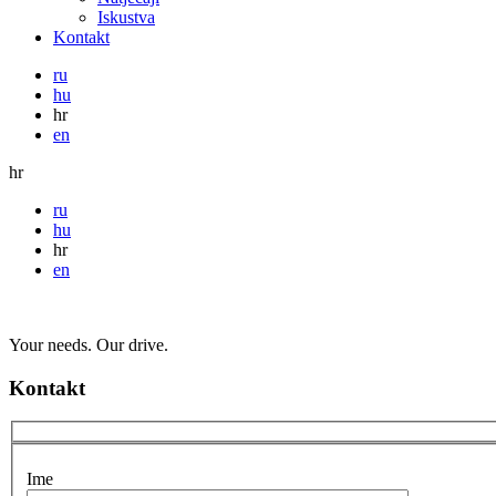
Iskustva
Kontakt
ru
hu
hr
en
hr
ru
hu
hr
en
Your needs. Our drive.
Kontakt
Ime