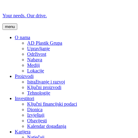
Your needs. Our drive.
menu
O nama
AD Plastik Grupa
Upravljanje
Održivost
Nabava
Mediji
Lokacije
Proizvodi
Istraživanje i razvoj
Ključni proizvodi
Tehnologije
Investitori
Ključni financijski podaci
Dionica
Izvještaji
Obavijesti
Kalendar događanja
Karijera
Natječaji