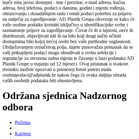
inače nisu javno dostupni - ime i prezime, e-mail adresa, kućna
adresa, broj telefona, podaci o datumu, godini i mjestu rođenja,
obrazovanju i dosadašnjem radu i ostali podaci potrebni za prijavu
na natječaj za zapošljavanje. AD Plastik Grupa obvezuje se kako će
vaše osobne podatke koristiti isključivo u identifikacijske svrhe i
razmatranje prijave za zapošljavanje. Čuvat će ih u tajnosti, neće ih
distribuirati, objavljivati niti ih na bilo koji drugi način učiniti
dostupnima bilo kojoj trećoj osobi bez vaše prethodne suglasnosti.
Obilježavanjem označenog polja, dajete punovažan pristanak da se
vaši prikupljeni podaci mogu obrađivati u svrhu selekcije i
regrutacije za otvorena radna mjesta te čuvanje u bazi podataka AD
Plastik Grupe u trajanju od 12 mjeseci. Ovaj pristanak u svakom
trenutku možete opozvati u pismenoj formi putem maila
osobnipodaci@adplastik.hr nakon čega će svaka daljnja obrada
vaših osobnih podataka biti obustavljena.
Održana sjednica Nadzornog
odbora
Početna
Karijera