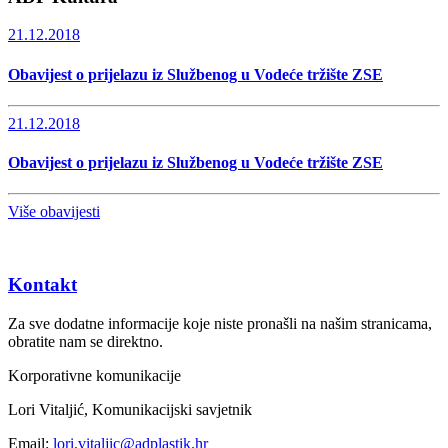
21.12.2018
Obavijest o prijelazu iz Službenog u Vodeće tržište ZSE
21.12.2018
Obavijest o prijelazu iz Službenog u Vodeće tržište ZSE
Više obavijesti
Kontakt
Za sve dodatne informacije koje niste pronašli na našim stranicama,
obratite nam se direktno.
Korporativne komunikacije
Lori Vitaljić, Komunikacijski savjetnik
Email:
lori.vitaljic@adplastik.hr