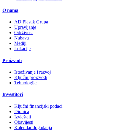
O nama
AD Plastik Grupa
Upravljanje
Održivost
Nabava
Mediji
Lokacije
Proizvodi
Istraživanje i razvoj
Ključni proizvodi
Tehnologije
Investitori
Ključni financijski podaci
Dionica
Izvještaji
Obavijesti
Kalendar događanja