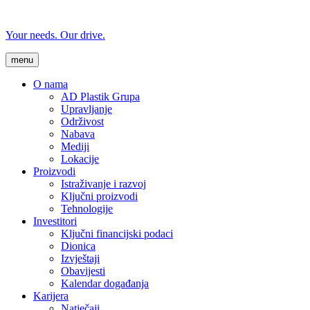
Your needs. Our drive.
menu
O nama
AD Plastik Grupa
Upravljanje
Održivost
Nabava
Mediji
Lokacije
Proizvodi
Istraživanje i razvoj
Ključni proizvodi
Tehnologije
Investitori
Ključni financijski podaci
Dionica
Izvještaji
Obavijesti
Kalendar događanja
Karijera
Natječaji