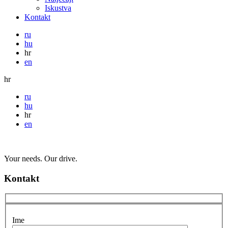
Iskustva
Kontakt
ru
hu
hr
en
hr
ru
hu
hr
en
Your needs. Our drive.
Kontakt
Ime