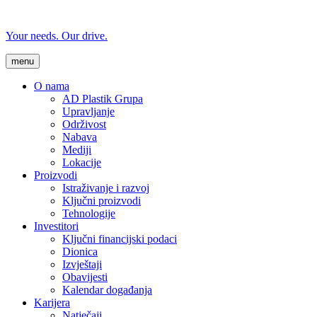
Your needs. Our drive.
menu
O nama
AD Plastik Grupa
Upravljanje
Održivost
Nabava
Mediji
Lokacije
Proizvodi
Istraživanje i razvoj
Ključni proizvodi
Tehnologije
Investitori
Ključni financijski podaci
Dionica
Izvještaji
Obavijesti
Kalendar događanja
Karijera
Natječaji