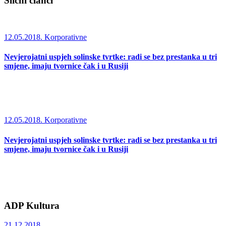
Slični članci
12.05.2018.
Korporativne
Nevjerojatni uspjeh solinske tvrtke: radi se bez prestanka u tri
smjene, imaju tvornice čak i u Rusiji
12.05.2018.
Korporativne
Nevjerojatni uspjeh solinske tvrtke: radi se bez prestanka u tri
smjene, imaju tvornice čak i u Rusiji
ADP Kultura
21.12.2018