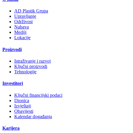
AD Plastik Grupa
Upravljanje
Održivost
Nabava
Mediji
Lokacije
Proizvodi
Istraživanje i razvoj
Ključni proizvodi
Tehnologije
Investitori
Ključni financijski podaci
Dionica
Izvještaji
Obavijesti
Kalendar događanja
Karijera