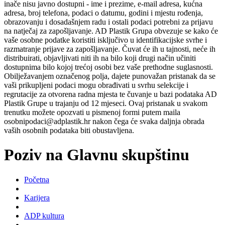
inače nisu javno dostupni - ime i prezime, e-mail adresa, kućna
adresa, broj telefona, podaci o datumu, godini i mjestu rođenja,
obrazovanju i dosadašnjem radu i ostali podaci potrebni za prijavu
na natječaj za zapošljavanje. AD Plastik Grupa obvezuje se kako će
vaše osobne podatke koristiti isključivo u identifikacijske svrhe i
razmatranje prijave za zapošljavanje. Čuvat će ih u tajnosti, neće ih
distribuirati, objavljivati niti ih na bilo koji drugi način učiniti
dostupnima bilo kojoj trećoj osobi bez vaše prethodne suglasnosti.
Obilježavanjem označenog polja, dajete punovažan pristanak da se
vaši prikupljeni podaci mogu obrađivati u svrhu selekcije i
regrutacije za otvorena radna mjesta te čuvanje u bazi podataka AD
Plastik Grupe u trajanju od 12 mjeseci. Ovaj pristanak u svakom
trenutku možete opozvati u pismenoj formi putem maila
osobnipodaci@adplastik.hr nakon čega će svaka daljnja obrada
vaših osobnih podataka biti obustavljena.
Poziv na Glavnu skupštinu
Početna
Karijera
ADP kultura