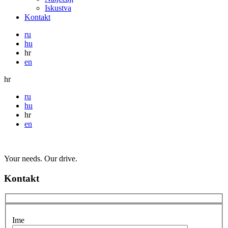
Iskustva
Kontakt
ru
hu
hr
en
hr
ru
hu
hr
en
Your needs. Our drive.
Kontakt
Ime