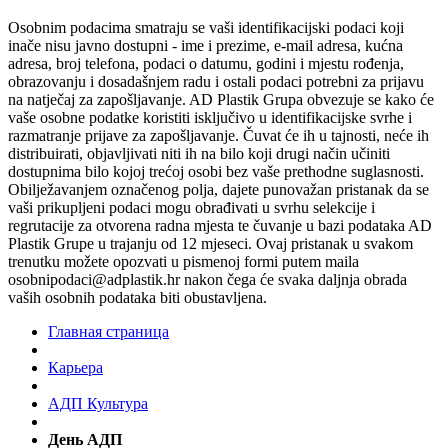
Osobnim podacima smatraju se vaši identifikacijski podaci koji
inače nisu javno dostupni - ime i prezime, e-mail adresa, kućna
adresa, broj telefona, podaci o datumu, godini i mjestu rođenja,
obrazovanju i dosadašnjem radu i ostali podaci potrebni za prijavu
na natječaj za zapošljavanje. AD Plastik Grupa obvezuje se kako će
vaše osobne podatke koristiti isključivo u identifikacijske svrhe i
razmatranje prijave za zapošljavanje. Čuvat će ih u tajnosti, neće ih
distribuirati, objavljivati niti ih na bilo koji drugi način učiniti
dostupnima bilo kojoj trećoj osobi bez vaše prethodne suglasnosti.
Obilježavanjem označenog polja, dajete punovažan pristanak da se
vaši prikupljeni podaci mogu obrađivati u svrhu selekcije i
regrutacije za otvorena radna mjesta te čuvanje u bazi podataka AD
Plastik Grupe u trajanju od 12 mjeseci. Ovaj pristanak u svakom
trenutku možete opozvati u pismenoj formi putem maila
osobnipodaci@adplastik.hr nakon čega će svaka daljnja obrada
vaših osobnih podataka biti obustavljena.
Главная страница
Карьера
AДП Культура
День АДП