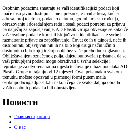
Osobnim podacima smatraju se vaši identifikacijski podaci koji
inače nisu javno dostupni - ime i prezime, e-mail adresa, kućna
adresa, broj telefona, podaci o datumu, godini i mjestu rođenja,
obrazovanju i dosadašnjem radu i ostali podaci potrebni za prijavu
na natječaj za zapošljavanje. AD Plastik Grupa obvezuje se kako će
vaše osobne podatke koristiti isključivo u identifikacijske svrhe i
razmatranje prijave za zapošljavanje. Čuvat će ih u tajnosti, neće ih
distribuirati, objavljivati niti ih na bilo koji drugi način učiniti
dostupnima bilo kojoj trećoj osobi bez vaše prethodne suglasnosti.
Obilježavanjem označenog polja, dajete punovažan pristanak da se
vaši prikupljeni podaci mogu obrađivati u svrhu selekcije i
regrutacije za otvorena radna mjesta te čuvanje u bazi podataka AD
Plastik Grupe u trajanju od 12 mjeseci. Ovaj pristanak u svakom
trenutku možete opozvati u pismenoj formi putem maila
osobnipodaci@adplastik.hr nakon čega će svaka daljnja obrada
vaših osobnih podataka biti obustavljena.
Новости
Главная страница
О нас