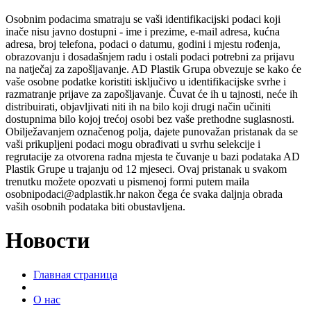
Osobnim podacima smatraju se vaši identifikacijski podaci koji
inače nisu javno dostupni - ime i prezime, e-mail adresa, kućna
adresa, broj telefona, podaci o datumu, godini i mjestu rođenja,
obrazovanju i dosadašnjem radu i ostali podaci potrebni za prijavu
na natječaj za zapošljavanje. AD Plastik Grupa obvezuje se kako će
vaše osobne podatke koristiti isključivo u identifikacijske svrhe i
razmatranje prijave za zapošljavanje. Čuvat će ih u tajnosti, neće ih
distribuirati, objavljivati niti ih na bilo koji drugi način učiniti
dostupnima bilo kojoj trećoj osobi bez vaše prethodne suglasnosti.
Obilježavanjem označenog polja, dajete punovažan pristanak da se
vaši prikupljeni podaci mogu obrađivati u svrhu selekcije i
regrutacije za otvorena radna mjesta te čuvanje u bazi podataka AD
Plastik Grupe u trajanju od 12 mjeseci. Ovaj pristanak u svakom
trenutku možete opozvati u pismenoj formi putem maila
osobnipodaci@adplastik.hr nakon čega će svaka daljnja obrada
vaših osobnih podataka biti obustavljena.
Новости
Главная страница
О нас