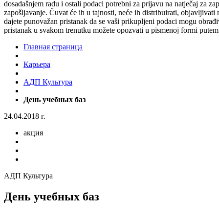
dosadašnjem radu i ostali podaci potrebni za prijavu na natječaj za za
zapošljavanje. Čuvat će ih u tajnosti, neće ih distribuirati, objavljiva
dajete punovažan pristanak da se vaši prikupljeni podaci mogu obrađiv
pristanak u svakom trenutku možete opozvati u pismenoj formi putem 
Главная страница
Карьера
AДП Культура
День учебных баз
24.04.2018 г.
акция
АДП Культура
День учебных баз