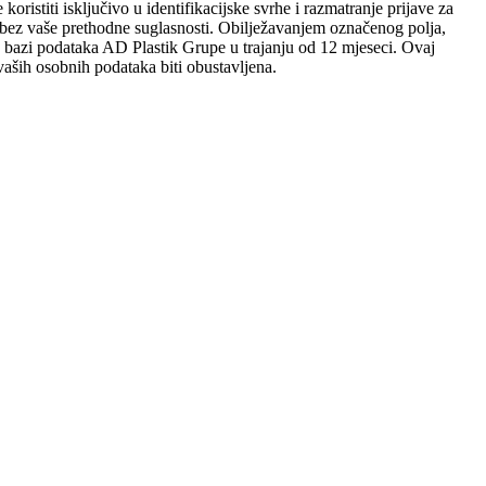
ristiti isključivo u identifikacijske svrhe i razmatranje prijave za
sobi bez vaše prethodne suglasnosti. Obilježavanjem označenog polja,
 u bazi podataka AD Plastik Grupe u trajanju od 12 mjeseci. Ovaj
aših osobnih podataka biti obustavljena.