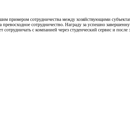
ошим примером сотрудничества между хозяйствующими субъектам
е за превосходное сотрудничество. Награду за успешно заверше
т сотрудничать с компанией через студенческий сервис и после 