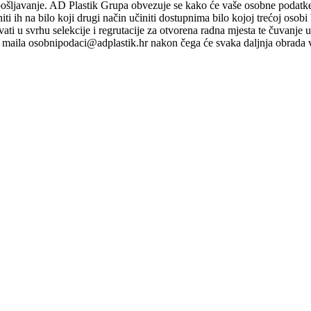
pošljavanje. AD Plastik Grupa obvezuje se kako će vaše osobne podatke ko
ti niti ih na bilo koji drugi način učiniti dostupnima bilo kojoj trećoj o
ati u svrhu selekcije i regrutacije za otvorena radna mjesta te čuvanje
maila osobnipodaci@adplastik.hr nakon čega će svaka daljnja obrada v