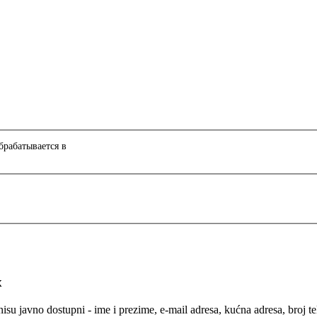
рабатывается в
х
isu javno dostupni - ime i prezime, e-mail adresa, kućna adresa, broj t