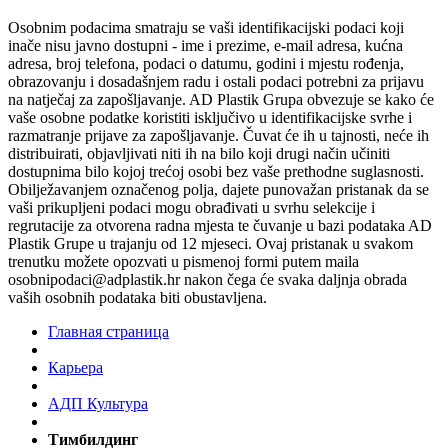
Osobnim podacima smatraju se vaši identifikacijski podaci koji
inače nisu javno dostupni - ime i prezime, e-mail adresa, kućna
adresa, broj telefona, podaci o datumu, godini i mjestu rođenja,
obrazovanju i dosadašnjem radu i ostali podaci potrebni za prijavu
na natječaj za zapošljavanje. AD Plastik Grupa obvezuje se kako će
vaše osobne podatke koristiti isključivo u identifikacijske svrhe i
razmatranje prijave za zapošljavanje. Čuvat će ih u tajnosti, neće ih
distribuirati, objavljivati niti ih na bilo koji drugi način učiniti
dostupnima bilo kojoj trećoj osobi bez vaše prethodne suglasnosti.
Obilježavanjem označenog polja, dajete punovažan pristanak da se
vaši prikupljeni podaci mogu obrađivati u svrhu selekcije i
regrutacije za otvorena radna mjesta te čuvanje u bazi podataka AD
Plastik Grupe u trajanju od 12 mjeseci. Ovaj pristanak u svakom
trenutku možete opozvati u pismenoj formi putem maila
osobnipodaci@adplastik.hr nakon čega će svaka daljnja obrada
vaših osobnih podataka biti obustavljena.
Главная страница
Карьера
AДП Культура
Тимбилдинг