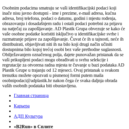
Osobnim podacima smatraju se vaši identifikacijski podaci koji
inače nisu javno dostupni - ime i prezime, e-mail adresa, kućna
adresa, broj telefona, podaci o datumu, godini i mjestu rođenja,
obrazovanju i dosadašnjem radu i ostali podaci potrebni za prijavu
na natječaj za zapošljavanje. AD Plastik Grupa obvezuje se kako će
vaše osobne podatke koristiti isključivo u identifikacijske svrhe i
razmatranje prijave za zapošljavanje. Čuvat će ih u tajnosti, neće ih
distribuirati, objavljivati niti ih na bilo koji drugi način učiniti
dostupnima bilo kojoj trećoj osobi bez vaše prethodne suglasnosti.
Obilježavanjem označenog polja, dajete punovažan pristanak da se
vaši prikupljeni podaci mogu obrađivati u svrhu selekcije i
regrutacije za otvorena radna mjesta te čuvanje u bazi podataka AD
Plastik Grupe u trajanju od 12 mjeseci. Ovaj pristanak u svakom
trenutku možete opozvati u pismenoj formi putem maila
osobnipodaci@adplastik.hr nakon čega će svaka daljnja obrada
vaših osobnih podataka biti obustavljena.
Главная страница
Карьера
AДП Культура
«B2Run» в Сплите