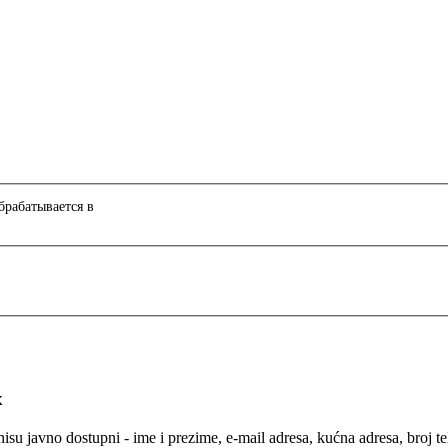
рабатывается в
х
isu javno dostupni - ime i prezime, e-mail adresa, kućna adresa, broj t