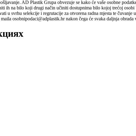
pošljavanje. AD Plastik Grupa obvezuje se kako će vaše osobne podatke ko
ti niti ih na bilo koji drugi način učiniti dostupnima bilo kojoj trećoj o
ati u svrhu selekcije i regrutacije za otvorena radna mjesta te čuvanje
maila osobnipodaci@adplastik.hr nakon čega će svaka daljnja obrada v
кциях