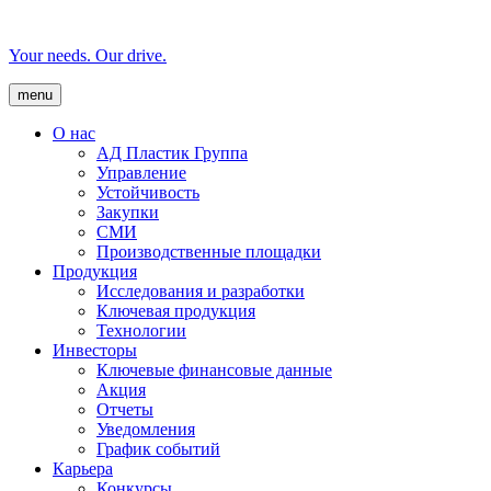
Your needs. Our drive.
menu
О нас
AД Пластик Группа
Управление
Устойчивость
Закупки
СМИ
Производственные площадки
Продукция
Исследования и разработки
Ключевая продукция
Технологии
Инвесторы
Ключевые финансовые данные
Акция
Отчеты
Уведомления
График событий
Карьера
Конкурсы