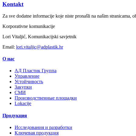
Kontakt
Za sve dodatne informacije koje niste pronašli na našim stranicama, ob
Korporativne komunikacije
Lori Vitaljić, Komunikacijski savjetnik
Email:
lori.vitaljic@adplastik.hr
О нас
AД Пластик Группа
Управление
Устойчивость
Закупки
СМИ
Производственные площадки
Lokacije
Продукция
Исследования и разработки
Ключевая продукция