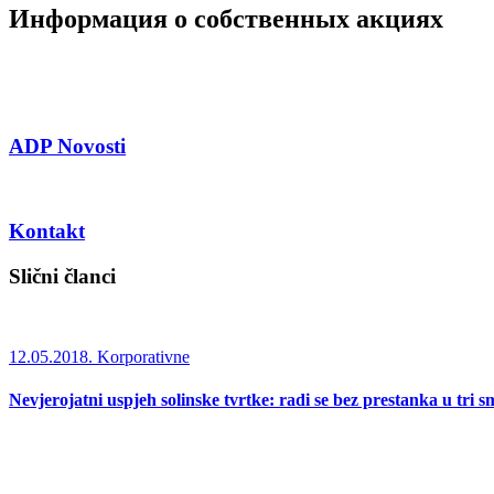
Информация о собственных акциях
ADP Novosti
Kontakt
Slični članci
12.05.2018.
Korporativne
Nevjerojatni uspjeh solinske tvrtke: radi se bez prestanka u tri s