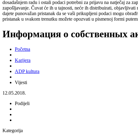
dosadašnjem radu i ostali podaci potrebni za prijavu na natječaj za za
zapošljavanje. Čuvat će ih u tajnosti, neće ih distribuirati, objavljiva
dajete punovažan pristanak da se vaši prikupljeni podaci mogu obrađiv
pristanak u svakom trenutku možete opozvati u pismenoj formi putem 
Информация о собственных а
Početna
Karijera
ADP kultura
Vijesti
12.05.2018.
Podijeli
Kategorija