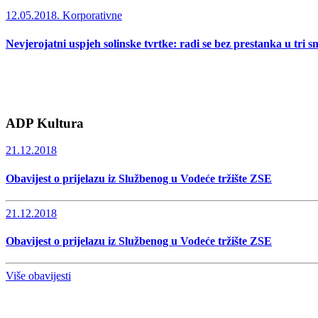
12.05.2018.
Korporativne
Nevjerojatni uspjeh solinske tvrtke: radi se bez prestanka u tri s
ADP Kultura
21.12.2018
Obavijest o prijelazu iz Službenog u Vodeće tržište ZSE
21.12.2018
Obavijest o prijelazu iz Službenog u Vodeće tržište ZSE
Više obavijesti