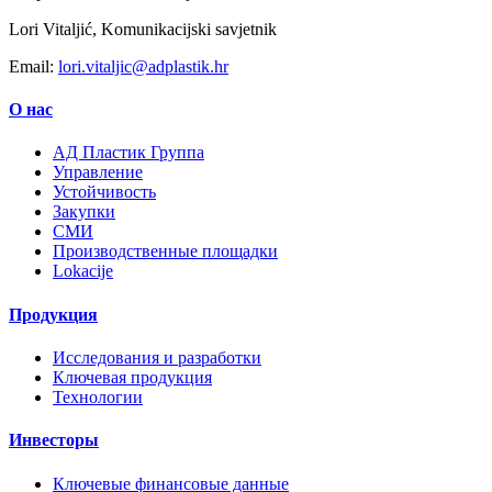
Lori Vitaljić, Komunikacijski savjetnik
Email:
lori.vitaljic@adplastik.hr
О нас
AД Пластик Группа
Управление
Устойчивость
Закупки
СМИ
Производственные площадки
Lokacije
Продукция
Исследования и разработки
Ключевая продукция
Технологии
Инвесторы
Ключевые финансовые данные