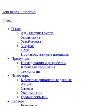
Your needs. Our drive.
menu
О нас
AД Пластик Группа
Управление
Устойчивость
Закупки
СМИ
Производственные площадки
Продукция
Исследования и разработки
Ключевая продукция
Технологии
Инвесторы
Ключевые финансовые данные
Акция
Отчеты
Уведомления
График событий
Карьера
Конкурсы