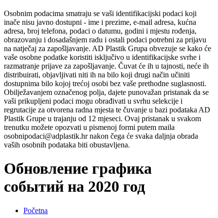
Osobnim podacima smatraju se vaši identifikacijski podaci koji
inače nisu javno dostupni - ime i prezime, e-mail adresa, kućna
adresa, broj telefona, podaci o datumu, godini i mjestu rođenja,
obrazovanju i dosadašnjem radu i ostali podaci potrebni za prijavu
na natječaj za zapošljavanje. AD Plastik Grupa obvezuje se kako će
vaše osobne podatke koristiti isključivo u identifikacijske svrhe i
razmatranje prijave za zapošljavanje. Čuvat će ih u tajnosti, neće ih
distribuirati, objavljivati niti ih na bilo koji drugi način učiniti
dostupnima bilo kojoj trećoj osobi bez vaše prethodne suglasnosti.
Obilježavanjem označenog polja, dajete punovažan pristanak da se
vaši prikupljeni podaci mogu obrađivati u svrhu selekcije i
regrutacije za otvorena radna mjesta te čuvanje u bazi podataka AD
Plastik Grupe u trajanju od 12 mjeseci. Ovaj pristanak u svakom
trenutku možete opozvati u pismenoj formi putem maila
osobnipodaci@adplastik.hr nakon čega će svaka daljnja obrada
vaših osobnih podataka biti obustavljena.
Обновление графика
событий на 2020 год
Početna