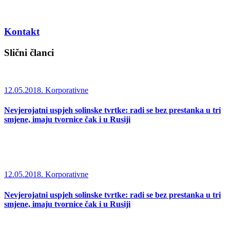
Kontakt
Slični članci
12.05.2018.
Korporativne
Nevjerojatni uspjeh solinske tvrtke: radi se bez prestanka u tri
smjene, imaju tvornice čak i u Rusiji
12.05.2018.
Korporativne
Nevjerojatni uspjeh solinske tvrtke: radi se bez prestanka u tri
smjene, imaju tvornice čak i u Rusiji