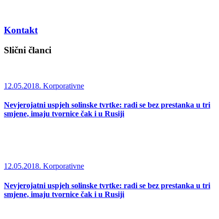
Kontakt
Slični članci
12.05.2018.
Korporativne
Nevjerojatni uspjeh solinske tvrtke: radi se bez prestanka u tri
smjene, imaju tvornice čak i u Rusiji
12.05.2018.
Korporativne
Nevjerojatni uspjeh solinske tvrtke: radi se bez prestanka u tri
smjene, imaju tvornice čak i u Rusiji