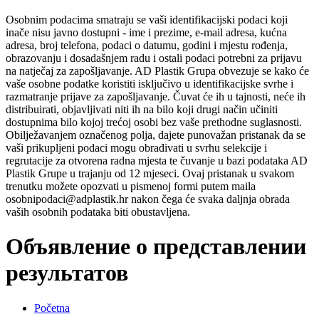
Osobnim podacima smatraju se vaši identifikacijski podaci koji
inače nisu javno dostupni - ime i prezime, e-mail adresa, kućna
adresa, broj telefona, podaci o datumu, godini i mjestu rođenja,
obrazovanju i dosadašnjem radu i ostali podaci potrebni za prijavu
na natječaj za zapošljavanje. AD Plastik Grupa obvezuje se kako će
vaše osobne podatke koristiti isključivo u identifikacijske svrhe i
razmatranje prijave za zapošljavanje. Čuvat će ih u tajnosti, neće ih
distribuirati, objavljivati niti ih na bilo koji drugi način učiniti
dostupnima bilo kojoj trećoj osobi bez vaše prethodne suglasnosti.
Obilježavanjem označenog polja, dajete punovažan pristanak da se
vaši prikupljeni podaci mogu obrađivati u svrhu selekcije i
regrutacije za otvorena radna mjesta te čuvanje u bazi podataka AD
Plastik Grupe u trajanju od 12 mjeseci. Ovaj pristanak u svakom
trenutku možete opozvati u pismenoj formi putem maila
osobnipodaci@adplastik.hr nakon čega će svaka daljnja obrada
vaših osobnih podataka biti obustavljena.
Объявление о представлении
результатов
Početna