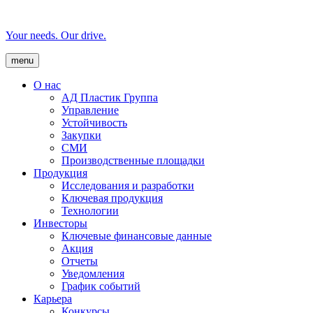
Your needs. Our drive.
menu
О нас
AД Пластик Группа
Управление
Устойчивость
Закупки
СМИ
Производственные площадки
Продукция
Исследования и разработки
Ключевая продукция
Технологии
Инвесторы
Ключевые финансовые данные
Акция
Отчеты
Уведомления
График событий
Карьера
Конкурсы