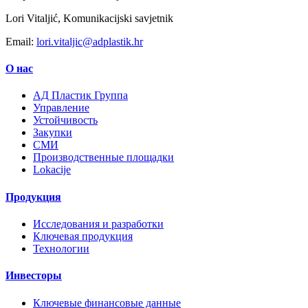
Lori Vitaljić, Komunikacijski savjetnik
Email:
lori.vitaljic@adplastik.hr
О нас
AД Пластик Группа
Управление
Устойчивость
Закупки
СМИ
Производственные площадки
Lokacije
Продукция
Исследования и разработки
Ключевая продукция
Технологии
Инвесторы
Ключевые финансовые данные