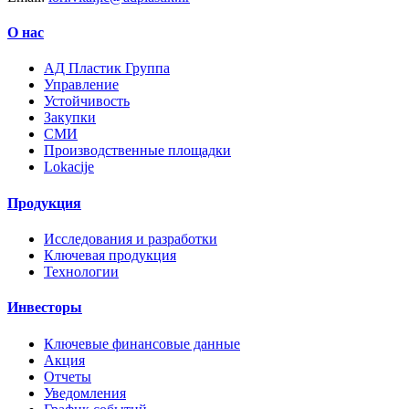
О нас
AД Пластик Группа
Управление
Устойчивость
Закупки
СМИ
Производственные площадки
Lokacije
Продукция
Исследования и разработки
Ключевая продукция
Технологии
Инвесторы
Ключевые финансовые данные
Акция
Отчеты
Уведомления