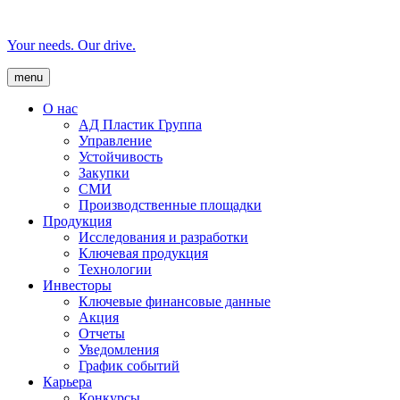
Your needs. Our drive.
menu
О нас
AД Пластик Группа
Управление
Устойчивость
Закупки
СМИ
Производственные площадки
Продукция
Исследования и разработки
Ключевая продукция
Технологии
Инвесторы
Ключевые финансовые данные
Акция
Отчеты
Уведомления
График событий
Карьера
Конкурсы