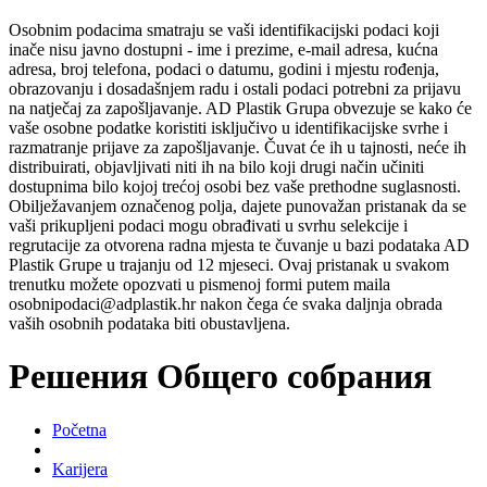
Osobnim podacima smatraju se vaši identifikacijski podaci koji
inače nisu javno dostupni - ime i prezime, e-mail adresa, kućna
adresa, broj telefona, podaci o datumu, godini i mjestu rođenja,
obrazovanju i dosadašnjem radu i ostali podaci potrebni za prijavu
na natječaj za zapošljavanje. AD Plastik Grupa obvezuje se kako će
vaše osobne podatke koristiti isključivo u identifikacijske svrhe i
razmatranje prijave za zapošljavanje. Čuvat će ih u tajnosti, neće ih
distribuirati, objavljivati niti ih na bilo koji drugi način učiniti
dostupnima bilo kojoj trećoj osobi bez vaše prethodne suglasnosti.
Obilježavanjem označenog polja, dajete punovažan pristanak da se
vaši prikupljeni podaci mogu obrađivati u svrhu selekcije i
regrutacije za otvorena radna mjesta te čuvanje u bazi podataka AD
Plastik Grupe u trajanju od 12 mjeseci. Ovaj pristanak u svakom
trenutku možete opozvati u pismenoj formi putem maila
osobnipodaci@adplastik.hr nakon čega će svaka daljnja obrada
vaših osobnih podataka biti obustavljena.
Решения Общего собрания
Početna
Karijera