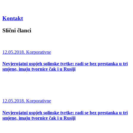
Kontakt
Slični članci
12.05.2018.
Korporativne
Nevjerojatni uspjeh solinske tvrtke: radi se bez prestanka u tri
smjene, imaju tvornice čak i u Rusiji
12.05.2018.
Korporativne
Nevjerojatni uspjeh solinske tvrtke: radi se bez prestanka u tri
smjene, imaju tvornice čak i u Rusiji