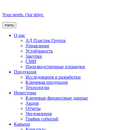
Your needs. Our drive.
menu
О нас
AД Пластик Группа
Управление
Устойчивость
Закупки
СМИ
Производственные площадки
Продукция
Исследования и разработки
Ключевая продукция
Технологии
Инвесторы
Ключевые финансовые данные
Акция
Отчеты
Уведомления
График событий
Карьера
Конкурсы