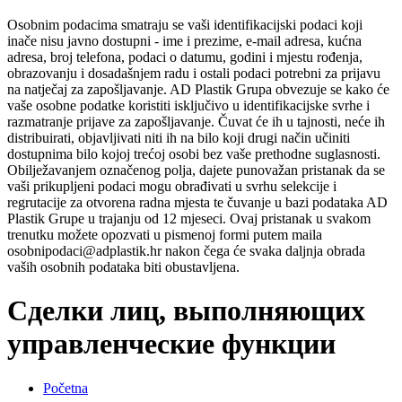
Osobnim podacima smatraju se vaši identifikacijski podaci koji
inače nisu javno dostupni - ime i prezime, e-mail adresa, kućna
adresa, broj telefona, podaci o datumu, godini i mjestu rođenja,
obrazovanju i dosadašnjem radu i ostali podaci potrebni za prijavu
na natječaj za zapošljavanje. AD Plastik Grupa obvezuje se kako će
vaše osobne podatke koristiti isključivo u identifikacijske svrhe i
razmatranje prijave za zapošljavanje. Čuvat će ih u tajnosti, neće ih
distribuirati, objavljivati niti ih na bilo koji drugi način učiniti
dostupnima bilo kojoj trećoj osobi bez vaše prethodne suglasnosti.
Obilježavanjem označenog polja, dajete punovažan pristanak da se
vaši prikupljeni podaci mogu obrađivati u svrhu selekcije i
regrutacije za otvorena radna mjesta te čuvanje u bazi podataka AD
Plastik Grupe u trajanju od 12 mjeseci. Ovaj pristanak u svakom
trenutku možete opozvati u pismenoj formi putem maila
osobnipodaci@adplastik.hr nakon čega će svaka daljnja obrada
vaših osobnih podataka biti obustavljena.
Сделки лиц, выполняющих
управленческие функции
Početna