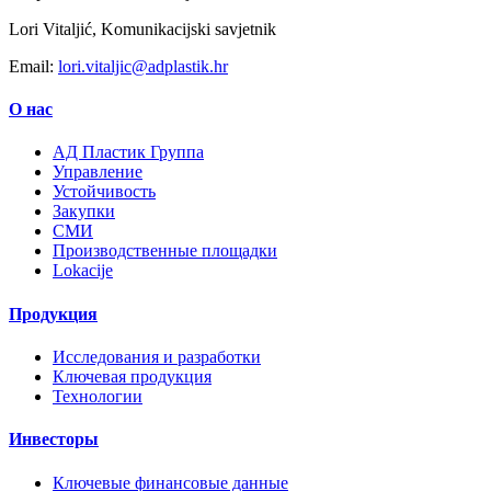
Lori Vitaljić, Komunikacijski savjetnik
Email:
lori.vitaljic@adplastik.hr
О нас
AД Пластик Группа
Управление
Устойчивость
Закупки
СМИ
Производственные площадки
Lokacije
Продукция
Исследования и разработки
Ключевая продукция
Технологии
Инвесторы
Ключевые финансовые данные