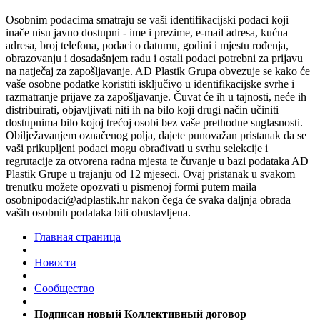
Osobnim podacima smatraju se vaši identifikacijski podaci koji
inače nisu javno dostupni - ime i prezime, e-mail adresa, kućna
adresa, broj telefona, podaci o datumu, godini i mjestu rođenja,
obrazovanju i dosadašnjem radu i ostali podaci potrebni za prijavu
na natječaj za zapošljavanje. AD Plastik Grupa obvezuje se kako će
vaše osobne podatke koristiti isključivo u identifikacijske svrhe i
razmatranje prijave za zapošljavanje. Čuvat će ih u tajnosti, neće ih
distribuirati, objavljivati niti ih na bilo koji drugi način učiniti
dostupnima bilo kojoj trećoj osobi bez vaše prethodne suglasnosti.
Obilježavanjem označenog polja, dajete punovažan pristanak da se
vaši prikupljeni podaci mogu obrađivati u svrhu selekcije i
regrutacije za otvorena radna mjesta te čuvanje u bazi podataka AD
Plastik Grupe u trajanju od 12 mjeseci. Ovaj pristanak u svakom
trenutku možete opozvati u pismenoj formi putem maila
osobnipodaci@adplastik.hr nakon čega će svaka daljnja obrada
vaših osobnih podataka biti obustavljena.
Главная страница
Новости
Сообщество
Подписан новый Коллективный договор