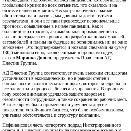
глобальный кризис во всех сегментах, что сказалось и на
бизнесе нашей компании. Несмотря на очень сложные
обстоятельства и вызовы, мы довольны достигнутыми
результатами, и они все таки превосходят первоначальные
прогнозы, объявленные в начале пандемии. Как и
большинство отраслей, автомобильная промышленность
сильно пострадала от кризиса, но разработка новых моделей
автомобилей и планы на будущее не остановились ни на одно
мгновенье. Это подтверждается и новыми сделками на сумму
130,6 миллиона евро, заключенными в прошлом году», —
сказал
Маринко Дошен
, председатель Правления АД
Пластик Группы.
АД Пластик Группа соответствует очень высоким стандартам
устойчивости в экономических, но в равной степени
социальных и экологических вопросах, которые внедрены во
все элементы и процессы бизнеса и управления. В прошлом
году особое внимание уделялось защите здоровья и
безопасности сотрудников, а также сохранению рабочих мест.
В то же время были применены и улучшены другие
показатели устойчивого бизнеса, что было особым вызовом,
учитывая обстоятельства и структуру компании.
Нефинансовая часть четвертого подряд Интегрированного
отчета АД Пластик Группы была проверена комиссией ХР