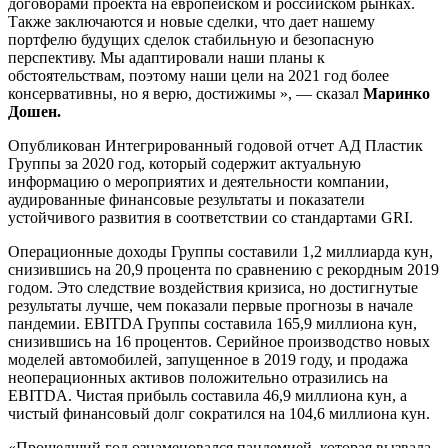
договорами проекта на европейском и российском рынках.
Также заключаются и новые сделки, что дает нашему
портфелю будущих сделок стабильную и безопасную
перспективу. Мы адаптировали наши планы к
обстоятельствам, поэтому наши цели на 2021 год более
консервативны, но я верю, достижимы », — сказал
Маринко
Дошен.
Опубликован Интегрированный годовой отчет АД Пластик
Группы за 2020 год, который содержит актуальную
информацию о мероприятих и деятельности компании,
аудированные финансовые результаты и показатели
устойчивого развития в соответствии со стандартами GRI.
Операционные доходы Группы составили 1,2 миллиарда кун,
снизившись на 20,9 процента по сравнению с рекордным 2019
годом. Это следствие воздействия кризиса, но достигнутые
результаты лучше, чем показали первые прогнозы в начале
пандемии. EBITDA Группы составила 165,9 миллиона кун,
снизившись на 16 процентов. Серийное производство новых
моделей автомобилей, запущенное в 2019 году, и продажа
неоперационных активов положительно отразились на
EBITDA. Чистая прибыль составила 46,9 миллиона кун, а
чистый финансовый долг сократился на 104,6 миллиона кун.
«Прошедший год ознаменовался пандемией, которая вызвала