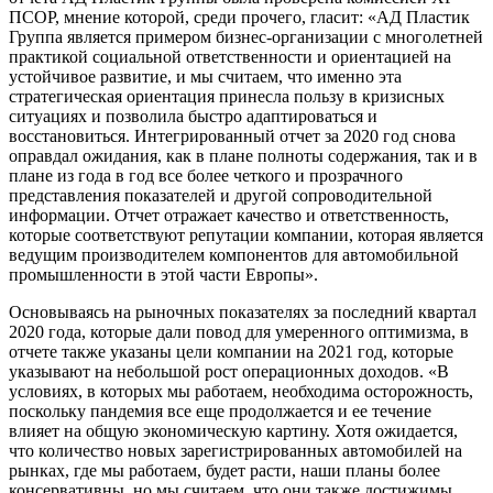
ПСОР, мнение которой, среди прочего, гласит: «АД Пластик
Группа является примером бизнес-организации с многолет­ней
практикой социальной ответственности и ориентацией на
устойчи­вое развитие, и мы считаем, что именно эта
стратегическая ориентация принесла пользу в кризисных
ситуациях и позволила быстро адаптиро­ваться и
восстановиться. Интегрированный отчет за 2020 год снова
оправдал ожидания, как в плане полноты содержания, так и в
плане из года в год все более четко­го и прозрачного
представления показателей и другой сопроводитель­ной
информации. Отчет отражает качество и ответственность,
которые соответствуют репутации компании, которая является
ведущим произ­водителем компонентов для автомобильной
промышленности в этой части Европы».
Основываясь на рыночных показателях за последний квартал
2020 года, которые дали повод для умеренного оптимизма, в
отчете также указаны цели компании на 2021 год, которые
указывают на небольшой рост операционных доходов. «В
условиях, в которых мы работаем, необходима осторожность,
поскольку пандемия все еще продолжается и ее течение
влияет на общую экономическую картину. Хотя ожидается,
что количество новых зарегистрированных автомобилей на
рынках, где мы работаем, будет расти, наши планы более
консервативны, но мы считаем, что они также достижимы.