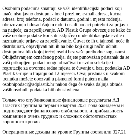
Osobnim podacima smatraju se vaši identifikacijski podaci koji
inače nisu javno dostupni - ime i prezime, e-mail adresa, kućna
adresa, broj telefona, podaci o datumu, godini i mjestu rođenja,
obrazovanju i dosadašnjem radu i ostali podaci potrebni za prijavu
na natječaj za zapošljavanje. AD Plastik Grupa obvezuje se kako će
vaše osobne podatke koristiti isključivo u identifikacijske svrhe i
razmatranje prijave za zapošljavanje. Čuvat će ih u tajnosti, neće ih
distribuirati, objavljivati niti ih na bilo koji drugi način učiniti
dostupnima bilo kojoj trećoj osobi bez vaše prethodne suglasnosti.
Obilježavanjem označenog polja, dajete punovažan pristanak da se
vaši prikupljeni podaci mogu obrađivati u svrhu selekcije i
regrutacije za otvorena radna mjesta te čuvanje u bazi podataka AD
Plastik Grupe u trajanju od 12 mjeseci. Ovaj pristanak u svakom
trenutku možete opozvati u pismenoj formi putem maila
osobnipodaci@adplastik.hr nakon čega će svaka daljnja obrada
vaših osobnih podataka biti obustavljena.
Только что опубликованные финансовые результаты АД
Пластик Группы за первый квартал 2021 года ожидаемы и
подтверждают финансовую стабильность и прибыльность
компании в очень трудных и сложных обстоятельствах
коронного кризиса.
Операционные доходы на уровне Группы составили 327,21