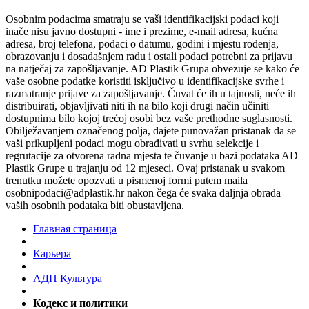
Osobnim podacima smatraju se vaši identifikacijski podaci koji
inače nisu javno dostupni - ime i prezime, e-mail adresa, kućna
adresa, broj telefona, podaci o datumu, godini i mjestu rođenja,
obrazovanju i dosadašnjem radu i ostali podaci potrebni za prijavu
na natječaj za zapošljavanje. AD Plastik Grupa obvezuje se kako će
vaše osobne podatke koristiti isključivo u identifikacijske svrhe i
razmatranje prijave za zapošljavanje. Čuvat će ih u tajnosti, neće ih
distribuirati, objavljivati niti ih na bilo koji drugi način učiniti
dostupnima bilo kojoj trećoj osobi bez vaše prethodne suglasnosti.
Obilježavanjem označenog polja, dajete punovažan pristanak da se
vaši prikupljeni podaci mogu obrađivati u svrhu selekcije i
regrutacije za otvorena radna mjesta te čuvanje u bazi podataka AD
Plastik Grupe u trajanju od 12 mjeseci. Ovaj pristanak u svakom
trenutku možete opozvati u pismenoj formi putem maila
osobnipodaci@adplastik.hr nakon čega će svaka daljnja obrada
vaših osobnih podataka biti obustavljena.
Главная страница
Карьера
AДП Культура
Кодекс и политики