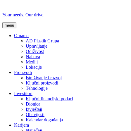
Your needs. Our drive.
menu
O nama
AD Plastik Grupa
Upravljanje
Održivost
Nabava
Mediji
Lokacije
Proizvodi
Istraživanje i razvoj
Ključni proizvodi
Tehnologije
Investitori
Ključni financijski podaci
Dionica
Izvještaji
Obavijesti
Kalendar događanja
Karijera
Natječaji