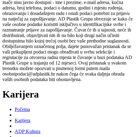
inače nisu javno dostupni - ime i prezime, e-mail adresa, kućna
adresa, broj telefona, podaci o datumu, godini i mjestu rođenja,
obrazovanju i dosadašnjem radu i ostali podaci potrebni za prijavu
na natječaj za zapošljavanje. AD Plastik Grupa obvezuje se kako će
vaše osobne podatke koristiti isključivo u identifikacijske svrhe i
razmatranje prijave za zapošljavanje. Čuvat će ih u tajnosti, neće ih
distribuirati, objavljivati niti ih na bilo koji drugi način učiniti
dostupnima bilo kojoj trećoj osobi bez vaše prethodne suglasnosti.
Obilježavanjem označenog polja, dajete punovažan pristanak da se
vaši prikupljeni podaci mogu obrađivati u svrhu selekcije i
regrutacije za otvorena radna mjesta te čuvanje u bazi podataka AD
Plastik Grupe u trajanju od 12 mjeseci. Ovaj pristanak u svakom
trenutku možete opozvati u pismenoj formi putem maila
osobnipodaci@adplastik.hr nakon čega će svaka daljnja obrada
vaših osobnih podataka biti obustavljena.
Karijera
Početna
Karijera
ADP Kultura