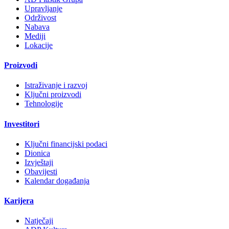
Upravljanje
Održivost
Nabava
Mediji
Lokacije
Proizvodi
Istraživanje i razvoj
Ključni proizvodi
Tehnologije
Investitori
Ključni financijski podaci
Dionica
Izvještaji
Obavijesti
Kalendar događanja
Karijera
Natječaji