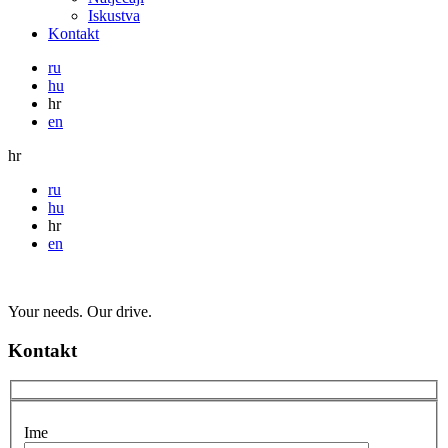
Iskustva
Kontakt
ru
hu
hr
en
hr
ru
hu
hr
en
Your needs. Our drive.
Kontakt
Ime