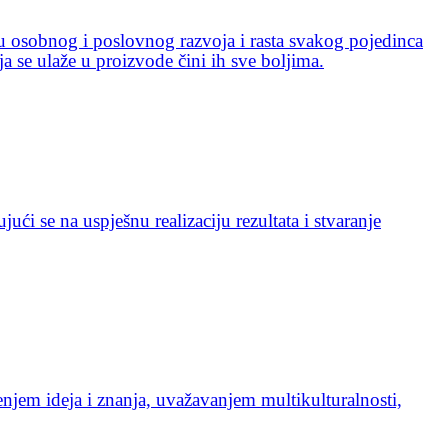
šću osobnog i poslovnog razvoja i rasta svakog pojedinca
oja se ulaže u proizvode čini ih sve boljima.
ći se na uspješnu realizaciju rezultata i stvaranje
njem ideja i znanja, uvažavanjem multikulturalnosti,