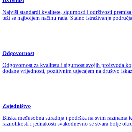
Izvrsnost
Najviši standardi kvalitete, sigurnosti i održivosti prem
teži se najboljem načinu rada. Stalno istraživanje područja
Odgovornost
Odgovornost za kvalitetu i sigurnost svojih proizvoda koji
dodane vrijednosti, pozitivnim utjecajem na društvo iskaz
Zajedništvo
Bliska međusobna suradnja i podrška na svim razinama tem
raznolikosti i jednakosti svakodnevno se stvara bolje okr