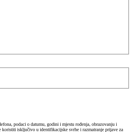
elefona, podaci o datumu, godini i mjestu rođenja, obrazovanju i
ristiti isključivo u identifikacijske svrhe i razmatranje prijave za