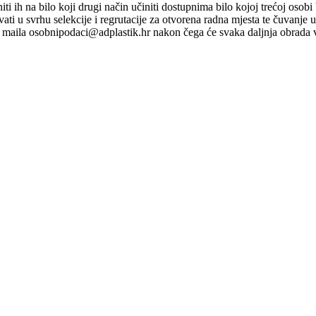
ti niti ih na bilo koji drugi način učiniti dostupnima bilo kojoj trećoj o
ati u svrhu selekcije i regrutacije za otvorena radna mjesta te čuvanje
maila osobnipodaci@adplastik.hr nakon čega će svaka daljnja obrada v