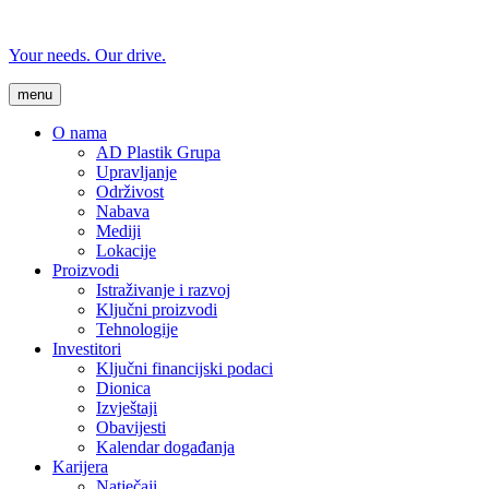
Your needs. Our drive.
menu
O nama
AD Plastik Grupa
Upravljanje
Održivost
Nabava
Mediji
Lokacije
Proizvodi
Istraživanje i razvoj
Ključni proizvodi
Tehnologije
Investitori
Ključni financijski podaci
Dionica
Izvještaji
Obavijesti
Kalendar događanja
Karijera
Natječaji