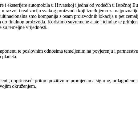
 i eksterijere automobila u Hrvatskoj i jedna od vodećih u Istočnoj Euro
su u razvoj i realizaciju svakog proizvoda koji izrađujemo za najpoznati
Multinacionalna smo kompanija s osam proizvodnih lokacija u pet zemalja
do finalnog proizvoda. Koristimo suvremene alate i tehnike te primjenj
 su temeljne vrijednosti.
omponenti te poslovnim odnosima temeljenim na povjerenju i partnerstvu
u planeta.
enti, doprinoseći pritom pozitivnim promjenama sigurne, prilagođene i 
 svojim okruženjem.