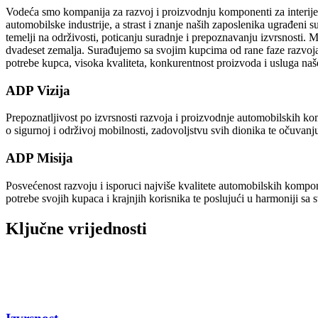
Vodeća smo kompanija za razvoj i proizvodnju komponenti za interijere
automobilske industrije, a strast i znanje naših zaposlenika ugrađeni 
temelji na održivosti, poticanju suradnje i prepoznavanju izvrsnosti. 
dvadeset zemalja. Surađujemo sa svojim kupcima od rane faze razvoja 
potrebe kupca, visoka kvaliteta, konkurentnost proizvoda i usluga naše
ADP Vizija
Prepoznatljivost po izvrsnosti razvoja i proizvodnje automobilskih k
o sigurnoj i održivoj mobilnosti, zadovoljstvu svih dionika te očuvanj
ADP Misija
Posvećenost razvoju i isporuci najviše kvalitete automobilskih kompon
potrebe svojih kupaca i krajnjih korisnika te poslujući u harmoniji sa
Ključne vrijednosti