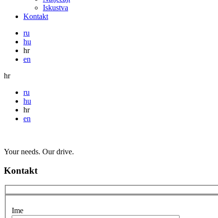
Iskustva
Kontakt
ru
hu
hr
en
hr
ru
hu
hr
en
Your needs. Our drive.
Kontakt
Ime