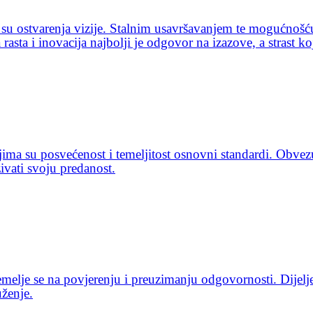
isa su ostvarenja vizije. Stalnim usavršavanjem te mogućno
 rasta i inovacija najbolji je odgovor na izazove, a strast k
ma su posvećenost i temeljitost osnovni standardi. Obvezuju
ivati svoju predanost.
elje se na povjerenju i preuzimanju odgovornosti. Dijelje
uženje.