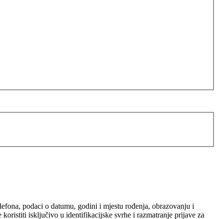
elefona, podaci o datumu, godini i mjestu rođenja, obrazovanju i
ristiti isključivo u identifikacijske svrhe i razmatranje prijave za