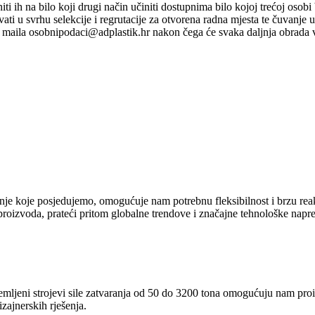
ti niti ih na bilo koji drugi način učiniti dostupnima bilo kojoj trećoj o
ati u svrhu selekcije i regrutacije za otvorena radna mjesta te čuvanje
maila osobnipodaci@adplastik.hr nakon čega će svaka daljnja obrada v
e koje posjedujemo, omogućuje nam potrebnu fleksibilnost i brzu reakci
oizvoda, prateći pritom globalne trendove i značajne tehnološke napre
ljeni strojevi sile zatvaranja od 50 do 3200 tona omogućuju nam proi
zajnerskih rješenja.