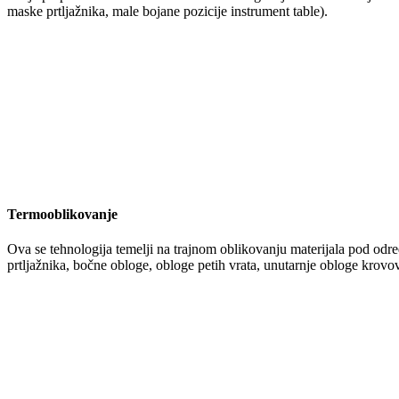
maske prtljažnika, male bojane pozicije instrument table).
Termooblikovanje
Ova se tehnologija temelji na trajnom oblikovanju materijala pod određe
prtljažnika, bočne obloge, obloge petih vrata, unutarnje obloge krov