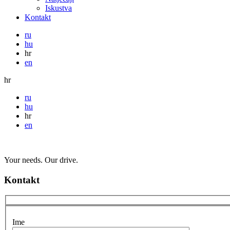
Iskustva
Kontakt
ru
hu
hr
en
hr
ru
hu
hr
en
Your needs. Our drive.
Kontakt
Ime