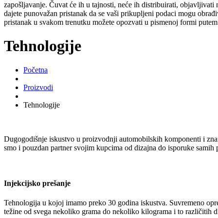
zapošljavanje. Čuvat će ih u tajnosti, neće ih distribuirati, objavljiva
dajete punovažan pristanak da se vaši prikupljeni podaci mogu obrađiv
pristanak u svakom trenutku možete opozvati u pismenoj formi putem 
Tehnologije
Početna
Proizvodi
Tehnologije
Dugogodišnje iskustvo u proizvodnji automobilskih komponenti i znanj
smo i pouzdan partner svojim kupcima od dizajna do isporuke samih pr
Injekcijsko prešanje
Tehnologija u kojoj imamo preko 30 godina iskustva. Suvremeno oprem
težine od svega nekoliko grama do nekoliko kilograma i to različitih di