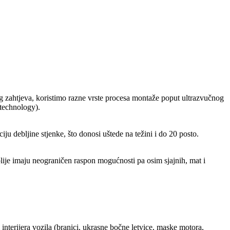
kog zahtjeva, koristimo razne vrste procesa montaže poput ultrazvučnog
 technology).
u debljine stjenke, što donosi uštede na težini i do 20 posto.
folije imaju neograničen raspon mogućnosti pa osim sjajnih, mat i
interijera vozila (branici, ukrasne bočne letvice, maske motora,