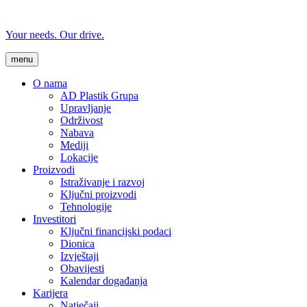
Your needs. Our drive.
menu
O nama
AD Plastik Grupa
Upravljanje
Održivost
Nabava
Mediji
Lokacije
Proizvodi
Istraživanje i razvoj
Ključni proizvodi
Tehnologije
Investitori
Ključni financijski podaci
Dionica
Izvještaji
Obavijesti
Kalendar događanja
Karijera
Natječaji