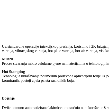
Uz standardne operacije injekcijskog prešanja, koristimo i 2K brizgan
varenja, vibracijskog varenja, hot plate varenja, hot air varenja, viso
Mucell
Proces stvaranja mikro celularne pjene na materijalima u tehnologiji i
Hot Stamping
Tehnologija ukrašavanja polimernih proizvoda aplikacijom folije uz pomo
kromiranih, postoji cijela paleta raznolikih boja.
Bojenje
Dvije potpuno automatizirane lakirnice omogućuju nam korištenje široko