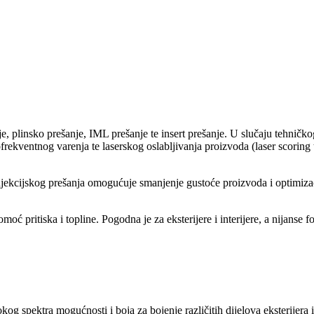
je, plinsko prešanje, IML prešanje te insert prešanje. U slučaju tehnič
kofrekventnog varenja te laserskog oslabljivanja proizvoda (laser scoring
njekcijskog prešanja omogućuje smanjenje gustoće proizvoda i optimizacij
ć pritiska i topline. Pogodna je za eksterijere i interijere, a nijanse 
g spektra mogućnosti i boja za bojenje različitih dijelova eksterijera i 