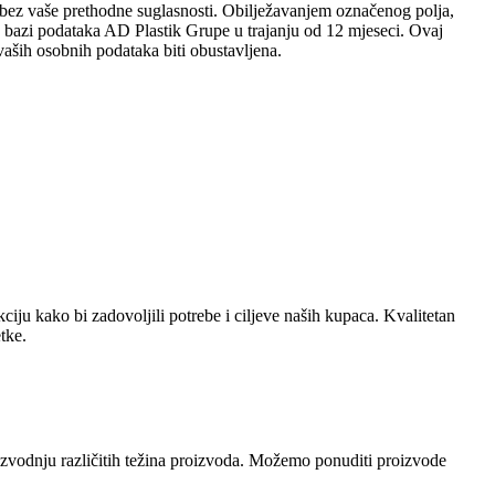
sobi bez vaše prethodne suglasnosti. Obilježavanjem označenog polja,
 u bazi podataka AD Plastik Grupe u trajanju od 12 mjeseci. Ovaj
aših osobnih podataka biti obustavljena.
ju kako bi zadovoljili potrebe i ciljeve naših kupaca. Kvalitetan
tke.
zvodnju različitih težina proizvoda. Možemo ponuditi proizvode