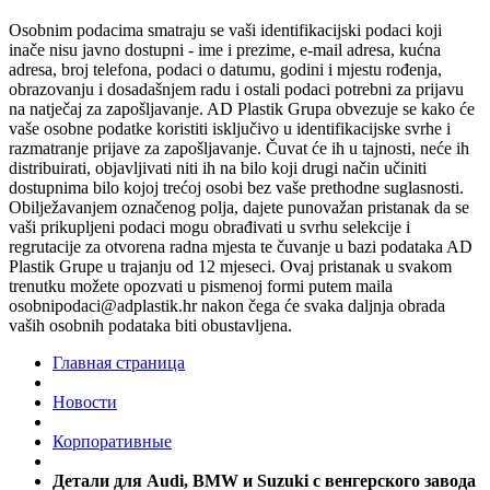
Osobnim podacima smatraju se vaši identifikacijski podaci koji
inače nisu javno dostupni - ime i prezime, e-mail adresa, kućna
adresa, broj telefona, podaci o datumu, godini i mjestu rođenja,
obrazovanju i dosadašnjem radu i ostali podaci potrebni za prijavu
na natječaj za zapošljavanje. AD Plastik Grupa obvezuje se kako će
vaše osobne podatke koristiti isključivo u identifikacijske svrhe i
razmatranje prijave za zapošljavanje. Čuvat će ih u tajnosti, neće ih
distribuirati, objavljivati niti ih na bilo koji drugi način učiniti
dostupnima bilo kojoj trećoj osobi bez vaše prethodne suglasnosti.
Obilježavanjem označenog polja, dajete punovažan pristanak da se
vaši prikupljeni podaci mogu obrađivati u svrhu selekcije i
regrutacije za otvorena radna mjesta te čuvanje u bazi podataka AD
Plastik Grupe u trajanju od 12 mjeseci. Ovaj pristanak u svakom
trenutku možete opozvati u pismenoj formi putem maila
osobnipodaci@adplastik.hr nakon čega će svaka daljnja obrada
vaših osobnih podataka biti obustavljena.
Главная страница
Новости
Корпоративные
Детали для Audi, BMW и Suzuki с венгерского завода