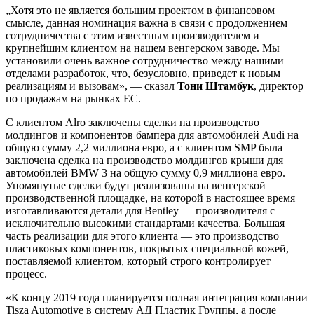
„Хотя это не является большим проектом в финансовом
смысле, данная номинация важна в связи с продолжением
сотрудничества с этим известным производителем и
крупнейшим клиентом на нашем венгерском заводе. Мы
установили очень важное сотрудничество между нашими
отделами разработок, что, безусловно, приведет к новым
реализациям и вызовам», — сказал
Тони Штамбук
, директор
по продажам на рынках ЕС.
С клиентом Alro заключены сделки на производство
молдингов и компонентов бампера для автомобилей Audi на
общую сумму 2,2 миллиона евро, а с клиентом SMP была
заключена сделка на производство молдингов крыши для
автомобилей BMW 3 на общую сумму 0,9 миллиона евро.
Упомянутые сделки будут реализованы на венгерской
производственной площадке, на которой в настоящее время
изготавливаются детали для Bentley — производителя с
исключительно высокими стандартами качества. Большая
часть реализации для этого клиента — это производство
пластиковых компонентов, покрытых специальной кожей,
поставляемой клиентом, который строго контролирует
процесс.
«К концу 2019 года планируется полная интеграция компании
Tisza Automotive в систему АД Пластик Группы, а после