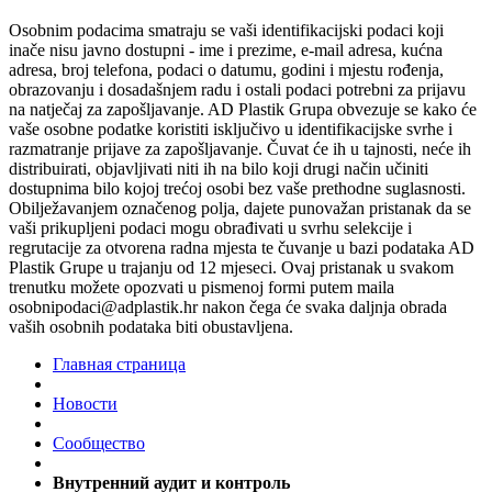
Osobnim podacima smatraju se vaši identifikacijski podaci koji
inače nisu javno dostupni - ime i prezime, e-mail adresa, kućna
adresa, broj telefona, podaci o datumu, godini i mjestu rođenja,
obrazovanju i dosadašnjem radu i ostali podaci potrebni za prijavu
na natječaj za zapošljavanje. AD Plastik Grupa obvezuje se kako će
vaše osobne podatke koristiti isključivo u identifikacijske svrhe i
razmatranje prijave za zapošljavanje. Čuvat će ih u tajnosti, neće ih
distribuirati, objavljivati niti ih na bilo koji drugi način učiniti
dostupnima bilo kojoj trećoj osobi bez vaše prethodne suglasnosti.
Obilježavanjem označenog polja, dajete punovažan pristanak da se
vaši prikupljeni podaci mogu obrađivati u svrhu selekcije i
regrutacije za otvorena radna mjesta te čuvanje u bazi podataka AD
Plastik Grupe u trajanju od 12 mjeseci. Ovaj pristanak u svakom
trenutku možete opozvati u pismenoj formi putem maila
osobnipodaci@adplastik.hr nakon čega će svaka daljnja obrada
vaših osobnih podataka biti obustavljena.
Главная страница
Новости
Сообщество
Внутренний аудит и контроль