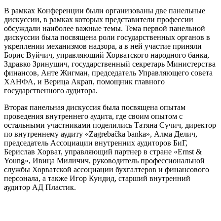
В рамках Конференции были организованы две панельные
дискуссии, в рамках которых представители профессии
обсуждали наиболее важные темы. Тема первой панельной
дискуссии была посвящена роли государственных органов в
укреплении механизмов надзора, а в ней участие приняли
Борис Вуйчич, управляющий Хорватского народного банка,
Здравко Зринушич, государственный секретарь Министерства
финансов, Анте Жигман, председатель Управляющего совета
ХАНФА, и Верица Акрап, помощник главного
государственного аудитора.
Вторая панельная дискуссия была посвящена опытам
проведения внутреннего аудита, где своим опытом с
остальными участниками поделились Татяна Сучич, директор
по внутреннему аудиту «Zagrebačka banka», Алма Делич,
председатель Ассоциации внутренних аудиторов БиГ,
Берислав Хорват, управляющий партнер в стране «Ernst &
Young», Ивица Миличич, руководитель профессиональной
службы Хорватской ассоциации бухгалтеров и финансового
персонала, а также Игор Кундид, старший внутренний
аудитор АД Пластик.