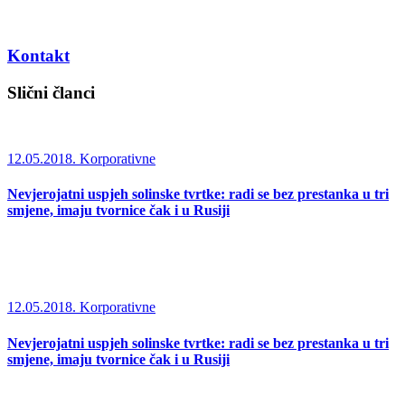
Kontakt
Slični članci
12.05.2018.
Korporativne
Nevjerojatni uspjeh solinske tvrtke: radi se bez prestanka u tri
smjene, imaju tvornice čak i u Rusiji
12.05.2018.
Korporativne
Nevjerojatni uspjeh solinske tvrtke: radi se bez prestanka u tri
smjene, imaju tvornice čak i u Rusiji