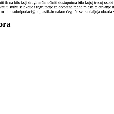
ti niti ih na bilo koji drugi način učiniti dostupnima bilo kojoj trećoj o
ati u svrhu selekcije i regrutacije za otvorena radna mjesta te čuvanje
maila osobnipodaci@adplastik.hr nakon čega će svaka daljnja obrada v
ora