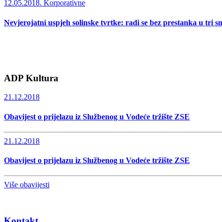
12.05.2018.
Korporativne
Nevjerojatni uspjeh solinske tvrtke: radi se bez prestanka u tri s
ADP Kultura
21.12.2018
Obavijest o prijelazu iz Službenog u Vodeće tržište ZSE
21.12.2018
Obavijest o prijelazu iz Službenog u Vodeće tržište ZSE
Više obavijesti
Kontakt