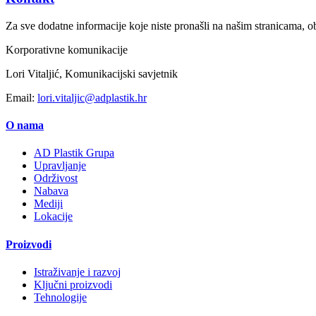
Za sve dodatne informacije koje niste pronašli na našim stranicama, ob
Korporativne komunikacije
Lori Vitaljić, Komunikacijski savjetnik
Email:
lori.vitaljic@adplastik.hr
O nama
AD Plastik Grupa
Upravljanje
Održivost
Nabava
Mediji
Lokacije
Proizvodi
Istraživanje i razvoj
Ključni proizvodi
Tehnologije