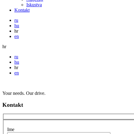
Iskustva
Kontakt
ru
hu
hr
en
hr
ru
hu
hr
en
Your needs. Our drive.
Kontakt
Ime