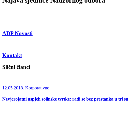
Najava sjednice Nadzornog odbora
ADP Novosti
Kontakt
Slični članci
12.05.2018.
Korporativne
Nevjerojatni uspjeh solinske tvrtke: radi se bez prestanka u tri s