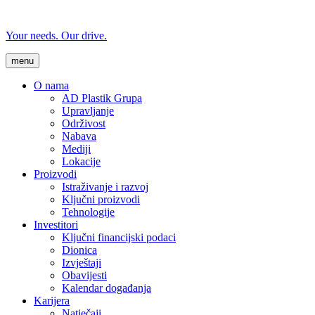
Your needs. Our drive.
menu
O nama
AD Plastik Grupa
Upravljanje
Održivost
Nabava
Mediji
Lokacije
Proizvodi
Istraživanje i razvoj
Ključni proizvodi
Tehnologije
Investitori
Ključni financijski podaci
Dionica
Izvještaji
Obavijesti
Kalendar događanja
Karijera
Natječaji