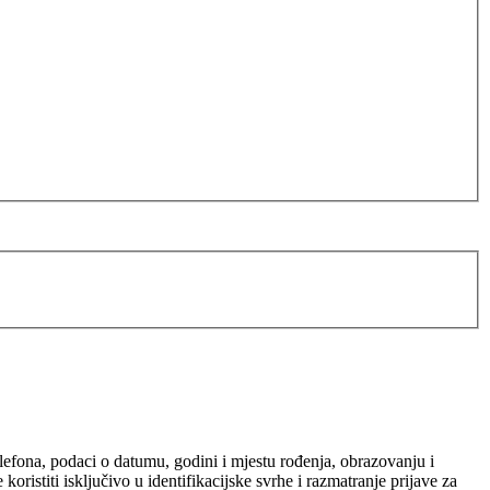
elefona, podaci o datumu, godini i mjestu rođenja, obrazovanju i
ristiti isključivo u identifikacijske svrhe i razmatranje prijave za