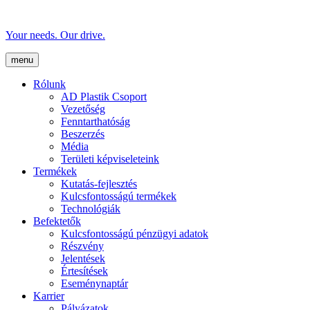
Your needs. Our drive.
menu
Rólunk
AD Plastik Csoport
Vezetőség
Fenntarthatóság
Beszerzés
Média
Területi képviseleteink
Termékek
Kutatás-fejlesztés
Kulcsfontosságú termékek
Technológiák
Befektetők
Kulcsfontosságú pénzügyi adatok
Részvény
Jelentések
Értesítések
Eseménynaptár
Karrier
Pályázatok