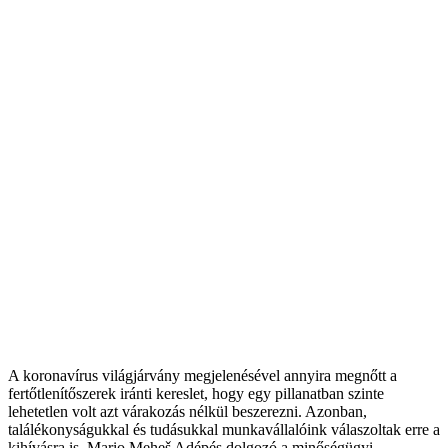
A koronavírus világjárvány megjelenésével annyira megnőtt a
fertőtlenítőszerek iránti kereslet, hogy egy pillanatban szinte
lehetetlen volt azt várakozás nélkül beszerezni. Azonban,
találékonyságukkal és tudásukkal munkavállalóink válaszoltak erre a
kihívásra is. Mario Meheš Adépés dolgozó a minőségügyi