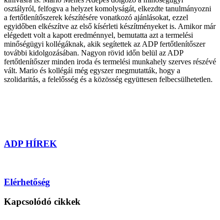
osztályról, felfogva a helyzet komolyságát, elkezdte tanulmányozni
a fertőtlenítőszerek készítésére vonatkozó ajánlásokat, ezzel
egyidőben elkészítve az első kísérleti készítményeket is. Amikor már
elégedett volt a kapott eredménnyel, bemutatta azt a termelési
minőségügyi kollégáknak, akik segítettek az ADP fertőtlenítőszer
további kidolgozásában. Nagyon rövid időn belül az ADP
fertőtlenítőszer minden iroda és termelési munkahely szerves részévé
vált. Mario és kollégái még egyszer megmutatták, hogy a
szolidaritás, a felelősség és a közösség együttesen felbecsülhetetlen.
ADP HÍREK
Elérhetőség
Kapcsolódó cikkek