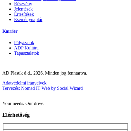
Részvény
Jelentések
Értesítések
Eseménynaptár
Karrier
Pályázatok
ADP Kultúra
Tapasztalatok
AD Plastik d.d., 2026. Minden jog fenntartva.
Adatvédelmi irányelvek
Tervezés: Nomad IT
Web by Social Wizard
Your needs. Our drive.
Elérhetőség