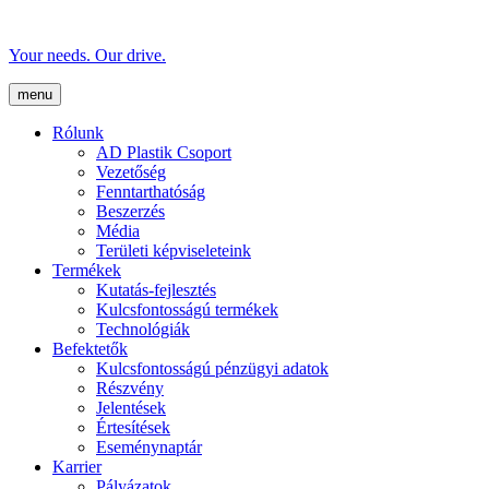
Your needs. Our drive.
menu
Rólunk
AD Plastik Csoport
Vezetőség
Fenntarthatóság
Beszerzés
Média
Területi képviseleteink
Termékek
Kutatás-fejlesztés
Kulcsfontosságú termékek
Technológiák
Befektetők
Kulcsfontosságú pénzügyi adatok
Részvény
Jelentések
Értesítések
Eseménynaptár
Karrier
Pályázatok