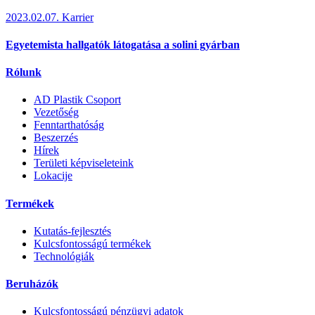
2023.02.07.
Karrier
Egyetemista hallgatók látogatása a solini gyárban
Rólunk
AD Plastik Csoport
Vezetőség
Fenntarthatóság
Beszerzés
Hírek
Területi képviseleteink
Lokacije
Termékek
Kutatás-fejlesztés
Kulcsfontosságú termékek
Technológiák
Beruházók
Kulcsfontosságú pénzügyi adatok