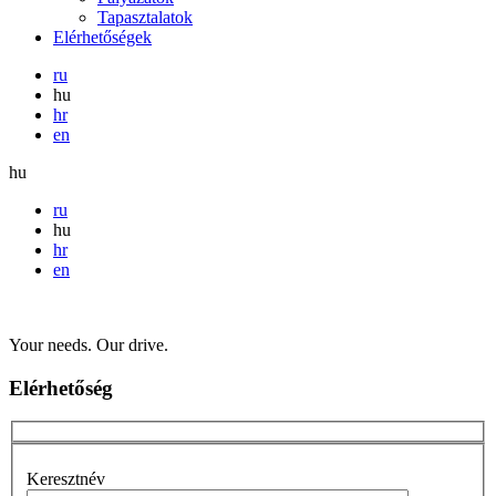
Tapasztalatok
Elérhetőségek
ru
hu
hr
en
hu
ru
hu
hr
en
Your needs. Our drive.
Elérhetőség
Keresztnév