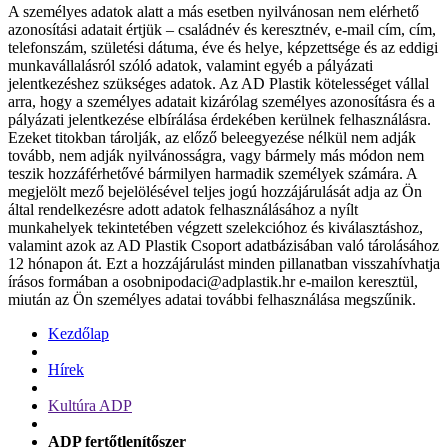
A személyes adatok alatt a más esetben nyilvánosan nem elérhető
azonosítási adatait értjük – családnév és keresztnév, e-mail cím, cím,
telefonszám, születési dátuma, éve és helye, képzettsége és az eddigi
munkavállalásról szóló adatok, valamint egyéb a pályázati
jelentkezéshez szükséges adatok. Az AD Plastik kötelességet vállal
arra, hogy a személyes adatait kizárólag személyes azonosításra és a
pályázati jelentkezése elbírálása érdekében kerülnek felhasználásra.
Ezeket titokban tárolják, az előző beleegyezése nélkül nem adják
tovább, nem adják nyilvánosságra, vagy bármely más módon nem
teszik hozzáférhetővé bármilyen harmadik személyek számára. A
megjelölt mező bejelölésével teljes jogú hozzájárulását adja az Ön
által rendelkezésre adott adatok felhasználásához a nyílt
munkahelyek tekintetében végzett szelekcióhoz és kiválasztáshoz,
valamint azok az AD Plastik Csoport adatbázisában való tárolásához
12 hónapon át. Ezt a hozzájárulást minden pillanatban visszahívhatja
írásos formában a osobnipodaci@adplastik.hr e-mailon keresztül,
miután az Ön személyes adatai további felhasználása megszűnik.
Kezdőlap
Hírek
Kultúra ADP
ADP fertőtlenítőszer