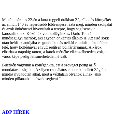
Miután március 22-én a kora reggeli órákban Zágrábot és környékét
az elmúlt 140 év legerősebb földrengése rázta meg, minden szolgálat
és azok önkéntesei kivonultak a terepre, hogy segítsenek a
károsultaknak. Közöttük volt kollégánk is, Dario Tomić
minőségügyi mérnök, aki egyben önkéntes tűzoltó is. Az első sokk
után beült az autójába és gondolkodás nélkül elindult a tűzoltóőrse
felé, hogy kollégáival együtt segítsen polgártársainak. A károk
elhárítása napokig tartott, a károk mértéke elképzelhetetlen volt, a
város képe pedig felismerhetetlenné vált.
Büszkék vagyunk a kollégánkra, ezt a szöveget pedig az ő
mondatával zárjuk: „Az ilyen csodálatos emberek mellett Zágráb
mindig nyugodtan alhat, mert a védfalain olyanok állnak, akik
minden pillanatban készek segíteni.“
ADP HÍREK