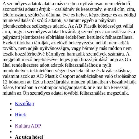
A személyes adatok alatt a más esetben nyilvánosan nem elérhető
azonosítási adatait értjük – családnév és keresztnév, e-mail cím, cím,
telefonszám, születési dátuma, éve és helye, képzettsége és az eddigi
munkavállalásról szóló adatok, valamint egyéb a pályázati
jelentkezéshez szükséges adatok. Az AD Plastik kötelességet vállal
arra, hogy a személyes adatait kizárólag személyes azonosításra és a
pályázati jelentkezése elbírálása érdekében kerülnek felhasználásra.
Ezeket titokban tárolják, az előző beleegyezése nélkül nem adják
tovább, nem adják nyilvánosságra, vagy bármely más módon nem
teszik hozzáférhetővé bármilyen harmadik személyek számára. A
megjelölt mező bejelölésével teljes jogú hozzájárulását adja az Ön
által rendelkezésre adott adatok felhasználásához a nyílt
munkahelyek tekintetében végzett szelekcióhoz és kiválasztáshoz,
valamint azok az AD Plastik Csoport adatbázisában való tárolásához
12 hónapon át. Ezt a hozzájárulást minden pillanatban visszahívhatja
írásos formában a osobnipodaci@adplastik.hr e-mailon keresztül,
miután az Ön személyes adatai további felhasználása megszűnik.
Kezdőlap
Hírek
Kultúra ADP
Az utca hősei