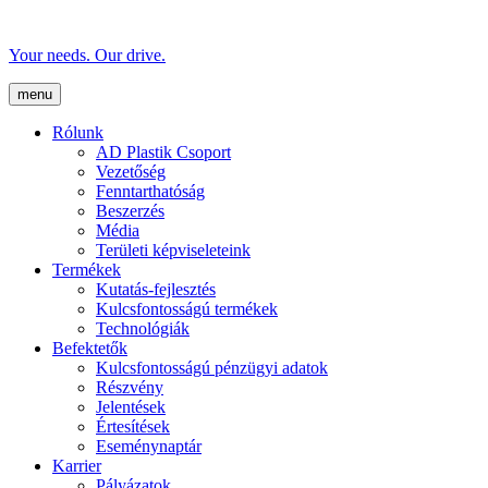
Your needs. Our drive.
menu
Rólunk
AD Plastik Csoport
Vezetőség
Fenntarthatóság
Beszerzés
Média
Területi képviseleteink
Termékek
Kutatás-fejlesztés
Kulcsfontosságú termékek
Technológiák
Befektetők
Kulcsfontosságú pénzügyi adatok
Részvény
Jelentések
Értesítések
Eseménynaptár
Karrier
Pályázatok