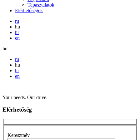
Tapasztalatok
Elérhetőségek
ru
hu
hr
en
hu
ru
hu
hr
en
Your needs. Our drive.
Elérhetőség
Keresztnév