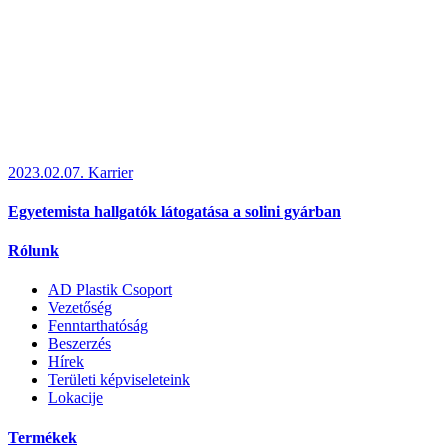
2023.02.07.
Karrier
Egyetemista hallgatók látogatása a solini gyárban
Rólunk
AD Plastik Csoport
Vezetőség
Fenntarthatóság
Beszerzés
Hírek
Területi képviseleteink
Lokacije
Termékek