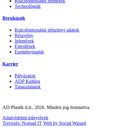
Kulcsfontosságú termékek
Technológiák
Beruházók
Kulcsfontosságú pénzügyi adatok
Részvény
Jelentések
Értesítések
Eseménynaptár
Karrier
Pályázatok
ADP Kultúra
Tapasztalatok
AD Plastik d.d., 2026. Minden jog fenntartva.
Adatvédelmi irányelvek
Tervezés: Nomad IT
Web by Social Wizard