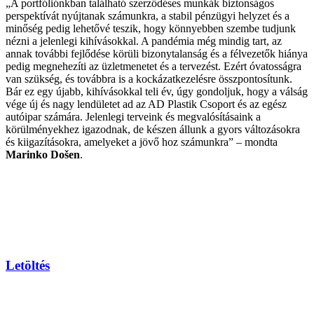
„A portfóliónkban található szerződéses munkák biztonságos
perspektívát nyújtanak számunkra, a stabil pénzügyi helyzet és a
minőség pedig lehetővé teszik, hogy könnyebben szembe tudjunk
nézni a jelenlegi kihívásokkal. A pandémia még mindig tart, az
annak további fejlődése körüli bizonytalanság és a félvezetők hiánya
pedig megnehezíti az üzletmenetet és a tervezést. Ezért óvatosságra
van szükség, és továbbra is a kockázatkezelésre összpontosítunk.
Bár ez egy újabb, kihívásokkal teli év, úgy gondoljuk, hogy a válság
vége új és nagy lendületet ad az AD Plastik Csoport és az egész
autóipar számára. Jelenlegi terveink és megvalósításaink a
körülményekhez igazodnak, de készen állunk a gyors változásokra
és kiigazításokra, amelyeket a jövő hoz számunkra” – mondta
Marinko Došen
.
Letöltés