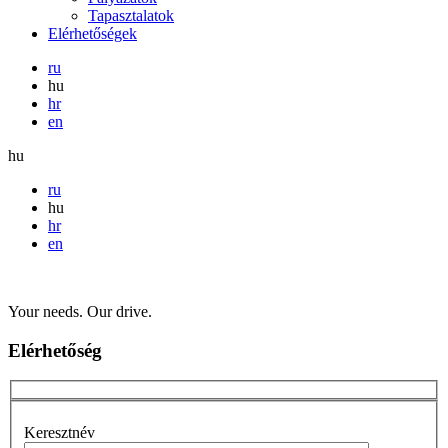
Tapasztalatok
Elérhetőségek
ru
hu
hr
en
hu
ru
hu
hr
en
Your needs. Our drive.
Elérhetőség
Keresztnév