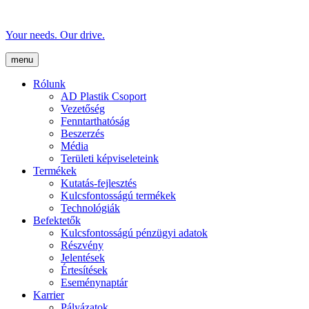
Your needs. Our drive.
menu
Rólunk
AD Plastik Csoport
Vezetőség
Fenntarthatóság
Beszerzés
Média
Területi képviseleteink
Termékek
Kutatás-fejlesztés
Kulcsfontosságú termékek
Technológiák
Befektetők
Kulcsfontosságú pénzügyi adatok
Részvény
Jelentések
Értesítések
Eseménynaptár
Karrier
Pályázatok