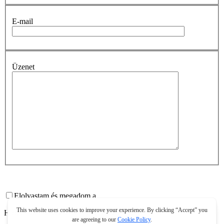
E-mail
Üzenet
Elolvastam és megadom a
Hozzájárulást személyes adataim felhasználásához