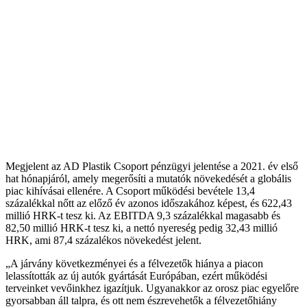
Megjelent az AD Plastik Csoport pénzügyi jelentése a 2021. év első
hat hónapjáról, amely megerősíti a mutatók növekedését a globális
piac kihívásai ellenére. A Csoport működési bevétele 13,4
százalékkal nőtt az előző év azonos időszakához képest, és 622,43
millió HRK-t tesz ki. Az EBITDA 9,3 százalékkal magasabb és
82,50 millió HRK-t tesz ki, a nettó nyereség pedig 32,43 millió
HRK, ami 87,4 százalékos növekedést jelent.
„A járvány következményei és a félvezetők hiánya a piacon
lelassították az új autók gyártását Európában, ezért működési
terveinket vevőinkhez igazítjuk. Ugyanakkor az orosz piac egyelőre
gyorsabban áll talpra, és ott nem észrevehetők a félvezetőhiány