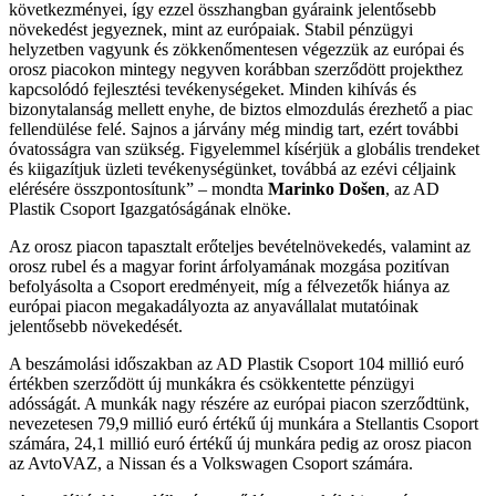
következményei, így ezzel összhangban gyáraink jelentősebb
növekedést jegyeznek, mint az európaiak. Stabil pénzügyi
helyzetben vagyunk és zökkenőmentesen végezzük az európai és
orosz piacokon mintegy negyven korábban szerződött projekthez
kapcsolódó fejlesztési tevékenységeket. Minden kihívás és
bizonytalanság mellett enyhe, de biztos elmozdulás érezhető a piac
fellendülése felé. Sajnos a járvány még mindig tart, ezért további
óvatosságra van szükség. Figyelemmel kísérjük a globális trendeket
és kiigazítjuk üzleti tevékenységünket, továbbá az ezévi céljaink
elérésére összpontosítunk” – mondta
Marinko Došen
, az AD
Plastik Csoport Igazgatóságának elnöke.
Az orosz piacon tapasztalt erőteljes bevételnövekedés, valamint az
orosz rubel és a magyar forint árfolyamának mozgása pozitívan
befolyásolta a Csoport eredményeit, míg a félvezetők hiánya az
európai piacon megakadályozta az anyavállalat mutatóinak
jelentősebb növekedését.
A beszámolási időszakban az AD Plastik Csoport 104 millió euró
értékben szerződött új munkákra és csökkentette pénzügyi
adósságát. A munkák nagy részére az európai piacon szerződtünk,
nevezetesen 79,9 millió euró értékű új munkára a Stellantis Csoport
számára, 24,1 millió euró értékű új munkára pedig az orosz piacon
az AvtoVAZ, a Nissan és a Volkswagen Csoport számára.