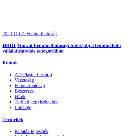
2023.11.07.
Fenntarthatóság
HRIO (Horvát Fenntarthatósági Index) díj a fenntartható
vállalatirányítás kategóriában
Rólunk
AD Plastik Csoport
Vezetőség
Fenntarthatóság
Beszerzés
Hírek
Területi képviseleteink
Lokacije
Termékek
Kutatás-fejlesztés