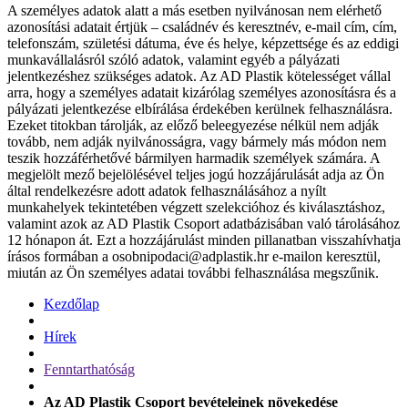
A személyes adatok alatt a más esetben nyilvánosan nem elérhető
azonosítási adatait értjük – családnév és keresztnév, e-mail cím, cím,
telefonszám, születési dátuma, éve és helye, képzettsége és az eddigi
munkavállalásról szóló adatok, valamint egyéb a pályázati
jelentkezéshez szükséges adatok. Az AD Plastik kötelességet vállal
arra, hogy a személyes adatait kizárólag személyes azonosításra és a
pályázati jelentkezése elbírálása érdekében kerülnek felhasználásra.
Ezeket titokban tárolják, az előző beleegyezése nélkül nem adják
tovább, nem adják nyilvánosságra, vagy bármely más módon nem
teszik hozzáférhetővé bármilyen harmadik személyek számára. A
megjelölt mező bejelölésével teljes jogú hozzájárulását adja az Ön
által rendelkezésre adott adatok felhasználásához a nyílt
munkahelyek tekintetében végzett szelekcióhoz és kiválasztáshoz,
valamint azok az AD Plastik Csoport adatbázisában való tárolásához
12 hónapon át. Ezt a hozzájárulást minden pillanatban visszahívhatja
írásos formában a osobnipodaci@adplastik.hr e-mailon keresztül,
miután az Ön személyes adatai további felhasználása megszűnik.
Kezdőlap
Hírek
Fenntarthatóság
Az AD Plastik Csoport bevételeinek növekedése