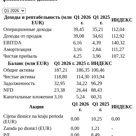
Доходы и рентабельность (млн
Q1 2026
Q1 2025
ИНДЕКС
EUR)
г.
г.
Операционные доходы
39,45
35,21
112,04
Доходы от продаж
39,08
34,61
112,92
EBITDA
6,16
4,39
140,32
Амортизация
3,16
2,84
111,27
Чистая прибыль
4,25
3,96
107,32
Баланс (млн EUR)
Q1 2026 г.
2025 г.
ИНДЕКС
Общие активы
187,21
186,35
100,46
Чистые активы
118,80
114,30
103,94
Задолженность
32,95
34,22
96,29
NFD
23,38
26,44
88,43
Капитальные вложения
3,16
5,24
60,31
Q1 2026
Q1 2025
Акция
ИНДЕКС
г.
г.
Cijena dionice na kraju perioda
0,00
10,25
0,00
(EUR)
Zarada po dionici (EUR)
0,00
1,21
-
P/E
0,00
8,49
-