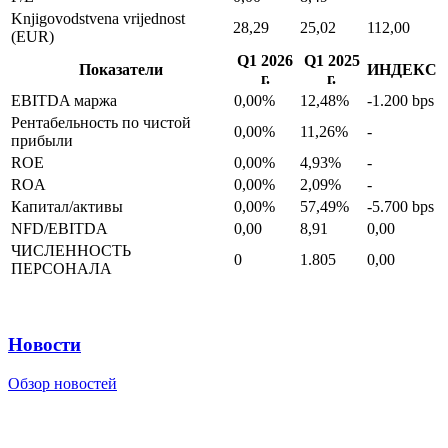
Knjigovodstvena vrijednost
28,29
25,02
112,00
(EUR)
Q1 2026
Q1 2025
Показатели
ИНДЕКС
г.
г.
EBITDA маржа
0,00%
12,48%
-1.200 bps
Рентабельность по чистой
0,00%
11,26%
-
прибыли
ROE
0,00%
4,93%
-
ROA
0,00%
2,09%
-
Капитал/активы
0,00%
57,49%
-5.700 bps
NFD/EBITDA
0,00
8,91
0,00
ЧИСЛЕННОСТЬ
0
1.805
0,00
ПЕРСОНАЛА
Новости
Обзор новостей