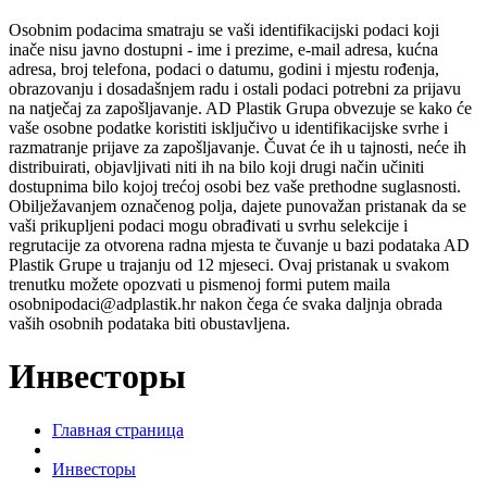
Osobnim podacima smatraju se vaši identifikacijski podaci koji
inače nisu javno dostupni - ime i prezime, e-mail adresa, kućna
adresa, broj telefona, podaci o datumu, godini i mjestu rođenja,
obrazovanju i dosadašnjem radu i ostali podaci potrebni za prijavu
na natječaj za zapošljavanje. AD Plastik Grupa obvezuje se kako će
vaše osobne podatke koristiti isključivo u identifikacijske svrhe i
razmatranje prijave za zapošljavanje. Čuvat će ih u tajnosti, neće ih
distribuirati, objavljivati niti ih na bilo koji drugi način učiniti
dostupnima bilo kojoj trećoj osobi bez vaše prethodne suglasnosti.
Obilježavanjem označenog polja, dajete punovažan pristanak da se
vaši prikupljeni podaci mogu obrađivati u svrhu selekcije i
regrutacije za otvorena radna mjesta te čuvanje u bazi podataka AD
Plastik Grupe u trajanju od 12 mjeseci. Ovaj pristanak u svakom
trenutku možete opozvati u pismenoj formi putem maila
osobnipodaci@adplastik.hr nakon čega će svaka daljnja obrada
vaših osobnih podataka biti obustavljena.
Инвесторы
Главная страница
Инвесторы