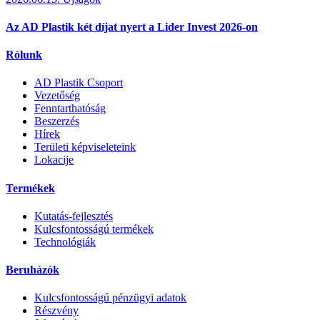
Az AD Plastik két díjat nyert a Lider Invest 2026-on
Rólunk
AD Plastik Csoport
Vezetőség
Fenntarthatóság
Beszerzés
Hírek
Területi képviseleteink
Lokacije
Termékek
Kutatás-fejlesztés
Kulcsfontosságú termékek
Technológiák
Beruházók
Kulcsfontosságú pénzügyi adatok
Részvény