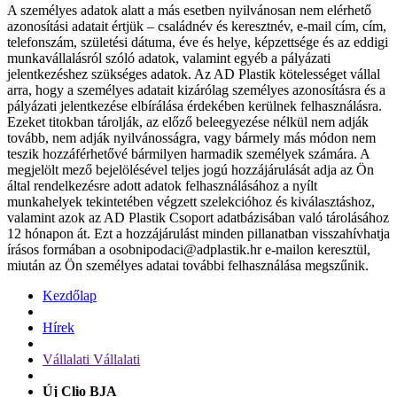
A személyes adatok alatt a más esetben nyilvánosan nem elérhető
azonosítási adatait értjük – családnév és keresztnév, e-mail cím, cím,
telefonszám, születési dátuma, éve és helye, képzettsége és az eddigi
munkavállalásról szóló adatok, valamint egyéb a pályázati
jelentkezéshez szükséges adatok. Az AD Plastik kötelességet vállal
arra, hogy a személyes adatait kizárólag személyes azonosításra és a
pályázati jelentkezése elbírálása érdekében kerülnek felhasználásra.
Ezeket titokban tárolják, az előző beleegyezése nélkül nem adják
tovább, nem adják nyilvánosságra, vagy bármely más módon nem
teszik hozzáférhetővé bármilyen harmadik személyek számára. A
megjelölt mező bejelölésével teljes jogú hozzájárulását adja az Ön
által rendelkezésre adott adatok felhasználásához a nyílt
munkahelyek tekintetében végzett szelekcióhoz és kiválasztáshoz,
valamint azok az AD Plastik Csoport adatbázisában való tárolásához
12 hónapon át. Ezt a hozzájárulást minden pillanatban visszahívhatja
írásos formában a osobnipodaci@adplastik.hr e-mailon keresztül,
miután az Ön személyes adatai további felhasználása megszűnik.
Kezdőlap
Hírek
Vállalati Vállalati
Új Clio BJA