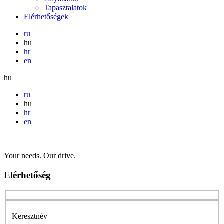
Tapasztalatok
Elérhetőségek
ru
hu
hr
en
hu
ru
hu
hr
en
Your needs. Our drive.
Elérhetőség
Keresztnév