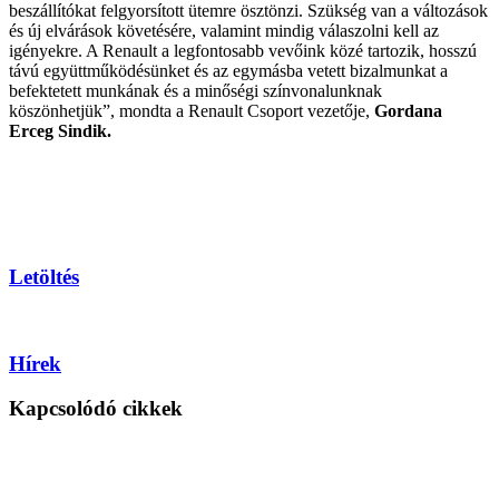
beszállítókat felgyorsított ütemre ösztönzi. Szükség van a változások
és új elvárások követésére, valamint mindig válaszolni kell az
igényekre. A Renault a legfontosabb vevőink közé tartozik, hosszú
távú együttműködésünket és az egymásba vetett bizalmunkat a
befektetett munkának és a minőségi színvonalunknak
köszönhetjük”, mondta a Renault Csoport vezetője,
Gordana
Erceg Sindik.
Letöltés
Hírek
Kapcsolódó cikkek