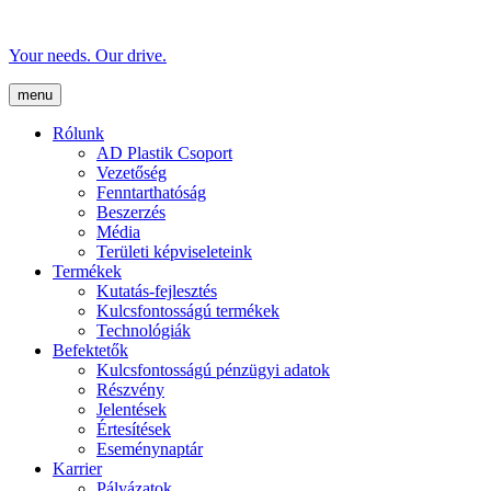
Your needs. Our drive.
menu
Rólunk
AD Plastik Csoport
Vezetőség
Fenntarthatóság
Beszerzés
Média
Területi képviseleteink
Termékek
Kutatás-fejlesztés
Kulcsfontosságú termékek
Technológiák
Befektetők
Kulcsfontosságú pénzügyi adatok
Részvény
Jelentések
Értesítések
Eseménynaptár
Karrier
Pályázatok