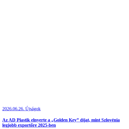
2026.06.26.
Újságok
Az AD Plastik elnyerte a „Golden Key” díjat, mint Szlovénia
legjobb exportőre 2025-ben