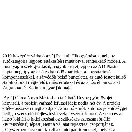
2019 közepére várható az új Renault Clio gyártása, amely az
autókategória legjobb értékesítési mutatóival rendelkező modell. A
műanyag részek gyártását, nagyobb részt, éppen az AD Plastik
kapta meg, így az első és hátsó lökhárítókat a hozzátartozó
komponensekkel, a sárvédők belső burkolatát, az autó festett külső
stabilizátorait (légterelő), műszerfalakat és az ajtószél burkolatát
Zágrábban és Solinban gyártják majd.
Az új Clio a Novo Mesto-ban található Revoz gyár jövőjét
képviseli, a projekt várható lefutási ideje pedig hét év. A projekt
értéke összesen meghaladja a 72 millió eurót, különös jelentőséggel
pedig a szerződött fejlesztési tevékenységek bírnak. Az első és a
hátsó lökhárító kidolgozásához szükséges szerszám önálló
kivitelezése új lépést jelent a vállalat fejlesztési csoportjának.
„Egyszerűen követnünk kell az autóipari trendeket, melyek a