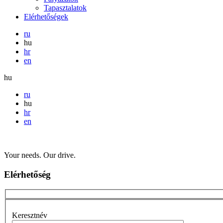
Tapasztalatok
Elérhetőségek
ru
hu
hr
en
hu
ru
hu
hr
en
Your needs. Our drive.
Elérhetőség
Keresztnév