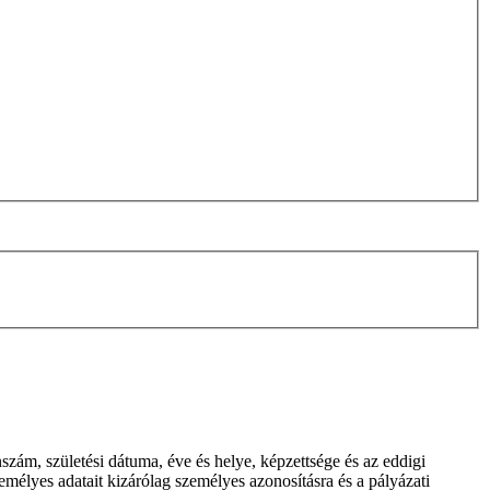
nszám, születési dátuma, éve és helye, képzettsége és az eddigi
emélyes adatait kizárólag személyes azonosításra és a pályázati