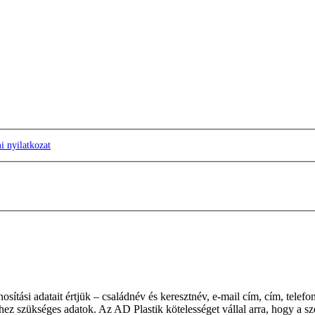
 nyilatkozat
ítási adatait értjük – családnév és keresztnév, e-mail cím, cím, telefo
hez szükséges adatok. Az AD Plastik kötelességet vállal arra, hogy a sz