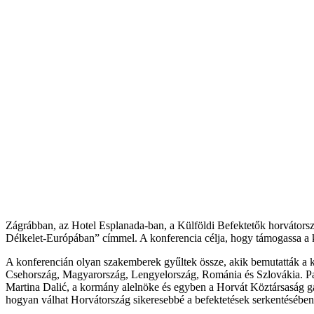
Zágrábban, az Hotel Esplanada-ban, a Külföldi Befektetők horvátorszá
Délkelet-Európában” címmel. A konferencia célja, hogy támogassa a kül
A konferencián olyan szakemberek gyűltek össze, akik bemutatták a köz
Csehország, Magyarország, Lengyelország, Románia és Szlovákia. Panel
Martina Dalić, a kormány alelnöke és egyben a Horvát Köztársaság gazda
hogyan válhat Horvátország sikeresebbé a befektetések serkentésében