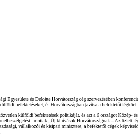
gi Egyesülete és Deloitte Horvátország cég szervezésében konferenciát
földi befektetéseket, és Horvátországban javítsa a befektetői légkört.
vetlen külföldi befektetések politikáját, és azt a 6 országot Közép- és
beszélgetést tartottak „Új kihívások Horvátországnak – Az üzleti légk
sági, vállalkozói és kisipari minisztere, a befektetői cégek képviselői
.