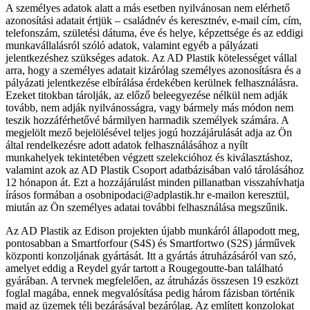
A személyes adatok alatt a más esetben nyilvánosan nem elérhető
azonosítási adatait értjük – családnév és keresztnév, e-mail cím, cím,
telefonszám, születési dátuma, éve és helye, képzettsége és az eddigi
munkavállalásról szóló adatok, valamint egyéb a pályázati
jelentkezéshez szükséges adatok. Az AD Plastik kötelességet vállal
arra, hogy a személyes adatait kizárólag személyes azonosításra és a
pályázati jelentkezése elbírálása érdekében kerülnek felhasználásra.
Ezeket titokban tárolják, az előző beleegyezése nélkül nem adják
tovább, nem adják nyilvánosságra, vagy bármely más módon nem
teszik hozzáférhetővé bármilyen harmadik személyek számára. A
megjelölt mező bejelölésével teljes jogú hozzájárulását adja az Ön
által rendelkezésre adott adatok felhasználásához a nyílt
munkahelyek tekintetében végzett szelekcióhoz és kiválasztáshoz,
valamint azok az AD Plastik Csoport adatbázisában való tárolásához
12 hónapon át. Ezt a hozzájárulást minden pillanatban visszahívhatja
írásos formában a osobnipodaci@adplastik.hr e-mailon keresztül,
miután az Ön személyes adatai további felhasználása megszűnik.
Az AD Plastik az Edison projekten újabb munkáról állapodott meg,
pontosabban a Smartforfour (S4S) és Smartfortwo (S2S) járművek
központi konzoljának gyártását. Itt a gyártás átruházásáról van szó,
amelyet eddig a Reydel gyár tartott a Rougegoutte-ban található
gyárában. A tervnek megfelelően, az átruházás összesen 19 eszközt
foglal magába, ennek megvalósítása pedig három fázisban történik
majd az üzemek téli bezárásával bezárólag. Az említett konzolokat