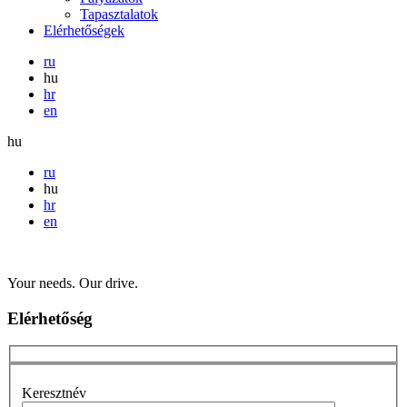
Tapasztalatok
Elérhetőségek
ru
hu
hr
en
hu
ru
hu
hr
en
Your needs. Our drive.
Elérhetőség
Keresztnév