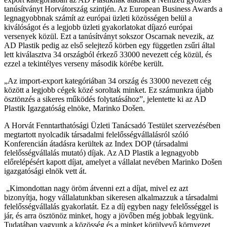
tanúsítványt Horvátország szintjén. Az European Business Awards a
legnagyobbnak számít az európai üzleti közösségen belül a
kiválóságot és a legjobb üzleti gyakorlatokat díjazó európai
versenyek közül. Ezt a tanúsítványt sokszor Oscarnak nevezik, az
AD Plastik pedig az első selejtező körben egy független zsűri által
lett kiválasztva 34 országból érkező 33000 nevezett cég közül, és
ezzel a tekintélyes verseny második körébe került.
„Az import-export kategóriában 34 ország és 33000 nevezett cég
között a legjobb cégek közé soroltak minket. Ez számunkra újabb
ösztönzés a sikeres működés folytatásához”, jelentette ki az AD
Plastik Igazgatóság elnöke, Marinko Došen.
A Horvát Fenntarthatósági Üzleti Tanácsadó Testület szervezésében
megtartott nyolcadik társadalmi felelősségvállalásról szóló
Konferencián átadásra kerültek az Index DOP (társadalmi
felelősségvállalás mutató) díjak. Az AD Plastik a legnagyobb
előrelépésért kapott díjat, amelyet a vállalat nevében Marinko Došen
igazgatósági elnök vett át.
„Kimondottan nagy öröm átvenni ezt a díjat, mivel ez azt
bizonyítja, hogy vállalatunkban sikeresen alkalmazzuk a társadalmi
felelősségvállalás gyakorlatát. Ez a díj egyben nagy felelősséggel is
jár, és arra ösztönöz minket, hogy a jövőben még jobbak legyünk.
Tudatában vagyunk a közösség és a minket körülvevő környezet