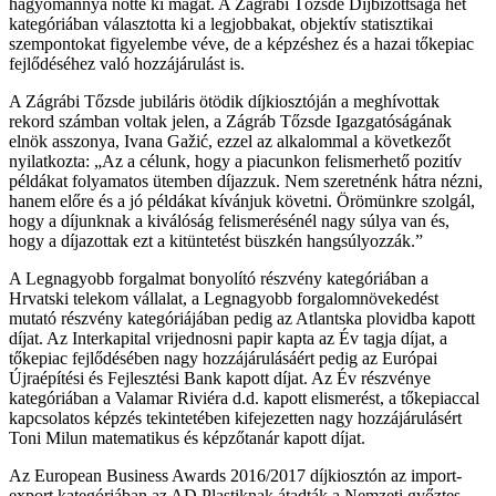
hagyománnyá nőtte ki magát. A Zágrábi Tőzsde Díjbizottsága hét
kategóriában választotta ki a legjobbakat, objektív statisztikai
szempontokat figyelembe véve, de a képzéshez és a hazai tőkepiac
fejlődéséhez való hozzájárulást is.
A Zágrábi Tőzsde jubiláris ötödik díjkiosztóján a meghívottak
rekord számban voltak jelen, a Zágráb Tőzsde Igazgatóságának
elnök asszonya, Ivana Gažić, ezzel az alkalommal a következőt
nyilatkozta: „Az a célunk, hogy a piacunkon felismerhető pozitív
példákat folyamatos ütemben díjazzuk. Nem szeretnénk hátra nézni,
hanem előre és a jó példákat kívánjuk követni. Örömünkre szolgál,
hogy a díjunknak a kiválóság felismerésénél nagy súlya van és,
hogy a díjazottak ezt a kitüntetést büszkén hangsúlyozzák.”
A Legnagyobb forgalmat bonyolító részvény kategóriában a
Hrvatski telekom vállalat, a Legnagyobb forgalomnövekedést
mutató részvény kategóriájában pedig az Atlantska plovidba kapott
díjat. Az Interkapital vrijednosni papir kapta az Év tagja díjat, a
tőkepiac fejlődésében nagy hozzájárulásáért pedig az Európai
Újraépítési és Fejlesztési Bank kapott díjat. Az Év részvénye
kategóriában a Valamar Riviéra d.d. kapott elismerést, a tőkepiaccal
kapcsolatos képzés tekintetében kifejezetten nagy hozzájárulásért
Toni Milun matematikus és képzőtanár kapott díjat.
Az European Business Awards 2016/2017 díjkiosztón az import-
export kategóriában az AD Plastiknak átadták a Nemzeti győztes