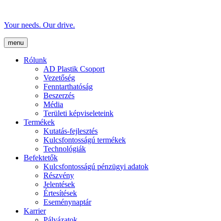
Your needs. Our drive.
menu
Rólunk
AD Plastik Csoport
Vezetőség
Fenntarthatóság
Beszerzés
Média
Területi képviseleteink
Termékek
Kutatás-fejlesztés
Kulcsfontosságú termékek
Technológiák
Befektetők
Kulcsfontosságú pénzügyi adatok
Részvény
Jelentések
Értesítések
Eseménynaptár
Karrier
Pályázatok