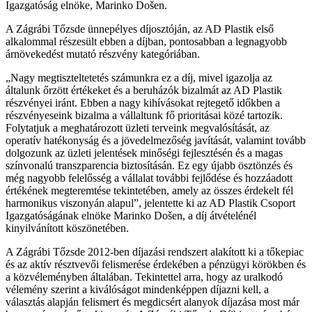
Igazgatóság elnöke, Marinko Došen.
A Zágrábi Tőzsde ünnepélyes díjosztóján, az AD Plastik első
alkalommal részesült ebben a díjban, pontosabban a legnagyobb
árnövekedést mutató részvény kategóriában.
„Nagy megtiszteltetetés számunkra ez a díj, mivel igazolja az
általunk őrzött értékeket és a beruházók bizalmát az AD Plastik
részvényei iránt. Ebben a nagy kihívásokat rejtegető időkben a
részvényeseink bizalma a vállaltunk fő prioritásai közé tartozik.
Folytatjuk a meghatározott üzleti terveink megvalósítását, az
operatív hatékonyság és a jövedelmezőség javítását, valamint tovább
dolgozunk az üzleti jelentések minőségi fejlesztésén és a magas
színvonalú transzparencia biztosításán. Ez egy újabb ösztönzés és
még nagyobb felelősség a vállalat további fejlődése és hozzáadott
értékének megteremtése tekintetében, amely az összes érdekelt fél
harmonikus viszonyán alapul”, jelentette ki az AD Plastik Csoport
Igazgatóságának elnöke Marinko Došen, a díj átvételénél
kinyilvánított köszönetében.
A Zágrábi Tőzsde 2012-ben díjazási rendszert alakított ki a tőkepiac
és az aktív résztvevői felismerése érdekében a pénzügyi körökben és
a közvéleményben általában. Tekintettel arra, hogy az uralkodó
vélemény szerint a kiválóságot mindenképpen díjazni kell, a
választás alapján felismert és megdicsért alanyok díjazása most már