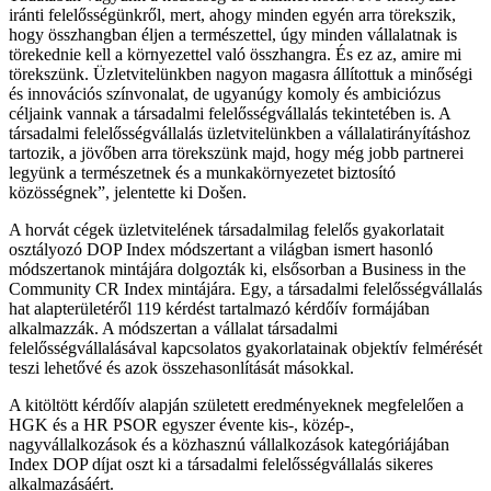
iránti felelősségünkről, mert, ahogy minden egyén arra törekszik,
hogy összhangban éljen a természettel, úgy minden vállalatnak is
törekednie kell a környezettel való összhangra. És ez az, amire mi
törekszünk. Üzletvitelünkben nagyon magasra állítottuk a minőségi
és innovációs színvonalat, de ugyanúgy komoly és ambiciózus
céljaink vannak a társadalmi felelősségvállalás tekintetében is. A
társadalmi felelősségvállalás üzletvitelünkben a vállalatirányításhoz
tartozik, a jövőben arra törekszünk majd, hogy még jobb partnerei
legyünk a természetnek és a munkakörnyezetet biztosító
közösségnek”, jelentette ki Došen.
A horvát cégek üzletvitelének társadalmilag felelős gyakorlatait
osztályozó DOP Index módszertant a világban ismert hasonló
módszertanok mintájára dolgozták ki, elsősorban a Business in the
Community CR Index mintájára. Egy, a társadalmi felelősségvállalás
hat alapterületéről 119 kérdést tartalmazó kérdőív formájában
alkalmazzák. A módszertan a vállalat társadalmi
felelősségvállalásával kapcsolatos gyakorlatainak objektív felmérését
teszi lehetővé és azok összehasonlítását másokkal.
A kitöltött kérdőív alapján született eredményeknek megfelelően a
HGK és a HR PSOR egyszer évente kis-, közép-,
nagyvállalkozások és a közhasznú vállalkozások kategóriájában
Index DOP díjat oszt ki a társadalmi felelősségvállalás sikeres
alkalmazásáért.