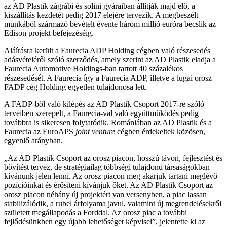
az AD Plastik zágrábi és solini gyáraiban állítják majd elő, a
kiszállítás kezdetét pedig 2017 elejére tervezik. A megbeszélt
munkából származó bevételt évente három millió euróra becslik az
Edison projekt befejezéséig.
Aláírásra került a Faurecia ADP Holding cégben való részesedés
adásvételéről szóló szerződés, amely szerint az AD Plastik eladja a
Faurecia Automotive Holdings-ban tartott 40 százalékos
részesedését. A Faurecia így a Faurecia ADP, illetve a lugai orosz
FADP cég Holding egyetlen tulajdonosa lett.
A FADP-ből való kilépés az AD Plastik Csoport 2017-re szóló
terveiben szerepelt, a Faurecia-val való együttműködés pedig
továbbra is sikeresen folytatódik. Romániában az AD Plastik és a
Faurecia az EuroAPS
joint venture
cégben érdekeltek közösen,
egyenlő arányban.
„Az AD Plastik Csoport az orosz piacon, hosszú távon, fejlesztést és
bővítést tervez, de stratégiailag többségi tulajdonú társaságokban
kívánunk jelen lenni. Az orosz piacon meg akarjuk tartani meglévő
pozícióinkat és érősíteni kívánjuk őket. Az AD Plastik Csoport az
orosz piacon néhány új projektért van versenyben, a piac lassan
stabilizálódik, a rubel árfolyama javul, valamint új megrendelésekről
született megállapodás a Forddal. Az orosz piac a további
fejlődésünkben egy újabb lehetőséget képvisel”, jelentette ki az