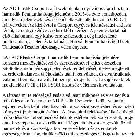
Az AD Plastik Csoport saját web oldalain nyilvánosságra hozta a
harmadik Fenntarthatósági jelentést a 2015-ös évre vonatkozóan,
amellyel a jelentések készítésénél elkezdte alkalmazni a GRI G4
irányelveket. Az idei évtől a Csoport egyéves jelentésadási ciklusra
tért át, az eddigi kétéves ciklusoktól eltérően. A jelentés tartalmát
első alkalommal egy külső erre szakosodott cég hitelesítette,
pontosabban, a Jelentés tartalmát a Horvát Fenntarthatósági Üzleti
Tanácsadó Testület bizottsága véleményezte.
„Az AD Plastik Csoport harmadik Fenntarthatósági jelentése
korszerű megközelítésével és szerkesztésével teljes egészében
kitöltötte a nem pénzügyi jelentések rendeltetését, illetve megfelelt
az érdekelt alanyok tájékoztatás utáni igényüknek és elvárásaiknak,
valamint bemutatta a vállalat nem pénzügyi hatását az igényeiknek
megfelelően”, áll a HR PSOR bizottság véleménykivonatában.
A társadalmi felelősségvállalás a vállalati működés és viselkedés a
működés alkotó eleme az AD Plastik Csoporton belül, valamint
egyben eszközként lehet használni a kockázatkezelésben és az üzleti
környezet jobb megítélésében. A társadalmi felelősségvállalást üzleti
működésükben alkalmazó vállalatok estében bebizonyosodott, hogy
annak szerepe van a sikerükben. Elégedettebbek a dolgozók, üzleti
partnerek és a közösség, a környezetvédelem és az emberek
egészsége iránti figyelmük csökkenti az esetleges válságos helyzetek