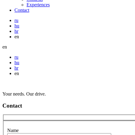
Experiences
Contact
ru
hu
hr
en
en
ru
hu
hr
en
Your needs. Our drive.
Contact
Name