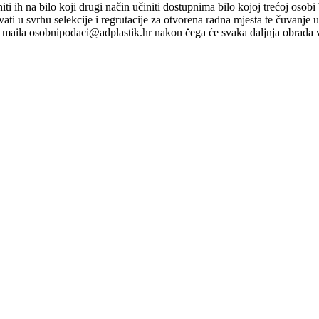
ti niti ih na bilo koji drugi način učiniti dostupnima bilo kojoj trećoj o
ati u svrhu selekcije i regrutacije za otvorena radna mjesta te čuvanje
maila osobnipodaci@adplastik.hr nakon čega će svaka daljnja obrada v