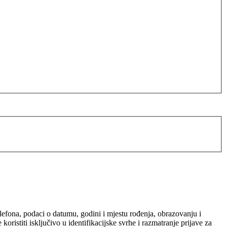
elefona, podaci o datumu, godini i mjestu rođenja, obrazovanju i
ristiti isključivo u identifikacijske svrhe i razmatranje prijave za