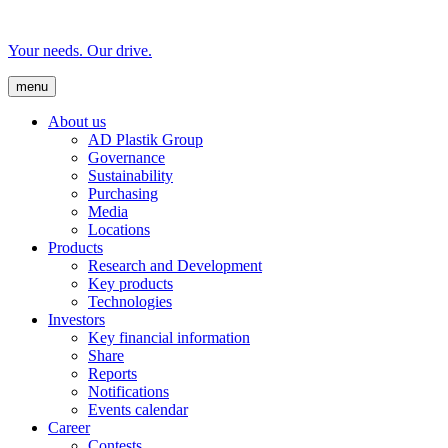
Your needs. Our drive.
menu
About us
AD Plastik Group
Governance
Sustainability
Purchasing
Media
Locations
Products
Research and Development
Key products
Technologies
Investors
Key financial information
Share
Reports
Notifications
Events calendar
Career
Contests