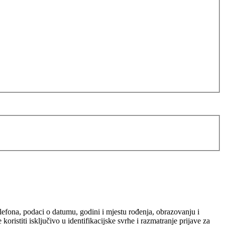
elefona, podaci o datumu, godini i mjestu rođenja, obrazovanju i
ristiti isključivo u identifikacijske svrhe i razmatranje prijave za