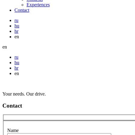
Experiences
Contact
ru
hu
hr
en
en
ru
hu
hr
en
Your needs. Our drive.
Contact
Name