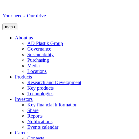
Your needs. Our drive.
menu
About us
AD Plastik Group
Governance
Sustainability
Purchasing
Media
Locations
Products
Research and Development
Key products
Technologies
Investors
Key financial information
Share
Reports
Notifications
Events calendar
Career
Contests