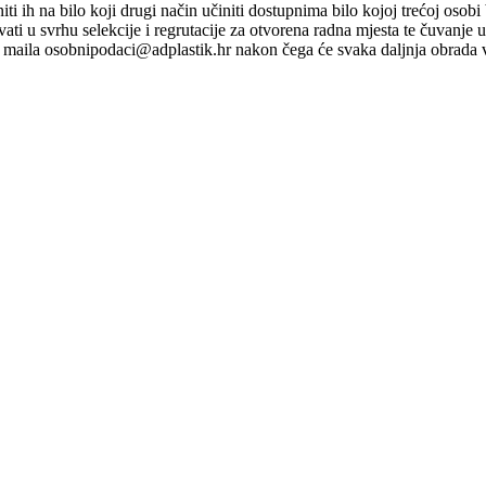
ti niti ih na bilo koji drugi način učiniti dostupnima bilo kojoj trećoj o
ati u svrhu selekcije i regrutacije za otvorena radna mjesta te čuvanje
maila osobnipodaci@adplastik.hr nakon čega će svaka daljnja obrada v