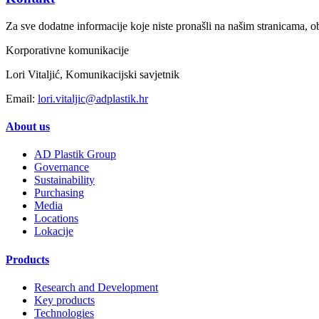
Za sve dodatne informacije koje niste pronašli na našim stranicama, ob
Korporativne komunikacije
Lori Vitaljić, Komunikacijski savjetnik
Email:
lori.vitaljic@adplastik.hr
About us
AD Plastik Group
Governance
Sustainability
Purchasing
Media
Locations
Lokacije
Products
Research and Development
Key products
Technologies