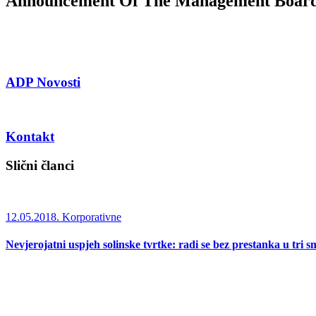
Announcement Of The Management Board
ADP Novosti
Kontakt
Slični članci
12.05.2018.
Korporativne
Nevjerojatni uspjeh solinske tvrtke: radi se bez prestanka u tri s