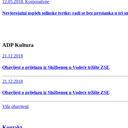
12.05.2018.
Korporativne
Nevjerojatni uspjeh solinske tvrtke: radi se bez prestanka u tri s
ADP Kultura
21.12.2018
Obavijest o prijelazu iz Službenog u Vodeće tržište ZSE
21.12.2018
Obavijest o prijelazu iz Službenog u Vodeće tržište ZSE
Više obavijesti
Kontakt