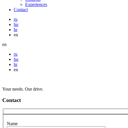
Experiences
Contact
ru
hu
hr
en
en
ru
hu
hr
en
Your needs. Our drive.
Contact
Name