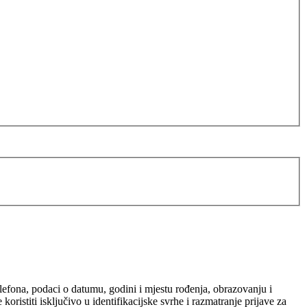
elefona, podaci o datumu, godini i mjestu rođenja, obrazovanju i
ristiti isključivo u identifikacijske svrhe i razmatranje prijave za