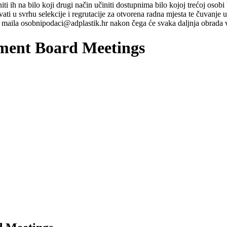
ti niti ih na bilo koji drugi način učiniti dostupnima bilo kojoj trećoj o
ati u svrhu selekcije i regrutacije za otvorena radna mjesta te čuvanje
maila osobnipodaci@adplastik.hr nakon čega će svaka daljnja obrada v
ent Board Meetings