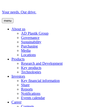
Your needs. Our drive.
menu
About us
AD Plastik Group
Governance
Sustainability
Purchasing
Media
Locations
Products
Research and Development
Key products
Technologies
Investors
Key financial information
Share
Reports
Notifications
Events calendar
Career
Contests