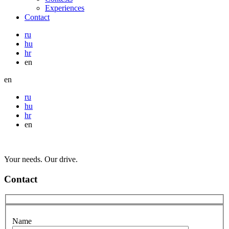
Experiences
Contact
ru
hu
hr
en
en
ru
hu
hr
en
Your needs. Our drive.
Contact
Name