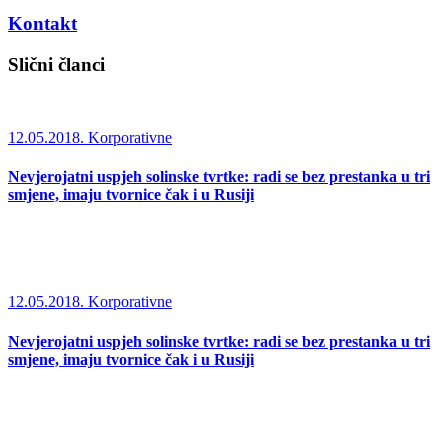
Kontakt
Slični članci
12.05.2018.
Korporativne
Nevjerojatni uspjeh solinske tvrtke: radi se bez prestanka u tri
smjene, imaju tvornice čak i u Rusiji
12.05.2018.
Korporativne
Nevjerojatni uspjeh solinske tvrtke: radi se bez prestanka u tri
smjene, imaju tvornice čak i u Rusiji