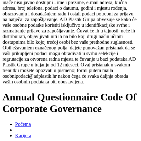
inače nisu javno dostupni - ime i prezime, e-mail adresa, kućna
adresa, broj telefona, podaci o datumu, godini i mjestu rođenja,
obrazovanju i dosadašnjem radu i ostali podaci potrebni za prijavu
na natječaj za zapošljavanje. AD Plastik Grupa obvezuje se kako će
vaše osobne podatke koristiti isključivo u identifikacijske svrhe i
razmatranje prijave za zapošljavanje. Čuvat će ih u tajnosti, neće ih
distribuirati, objavljivati niti ih na bilo koji drugi način učiniti
dostupnima bilo kojoj trećoj osobi bez vaše prethodne suglasnosti.
Obilježavanjem označenog polja, dajete punovažan pristanak da se
vaši prikupljeni podaci mogu obrađivati u svrhu selekcije i
regrutacije za otvorena radna mjesta te čuvanje u bazi podataka AD
Plastik Grupe u trajanju od 12 mjeseci. Ovaj pristanak u svakom
trenutku možete opozvati u pismenoj formi putem maila
osobnipodaci@adplastik.hr nakon čega će svaka daljnja obrada
vaših osobnih podataka biti obustavljena.
Annual Questionnaire Code Of
Corporate Governance
Početna
Karijera