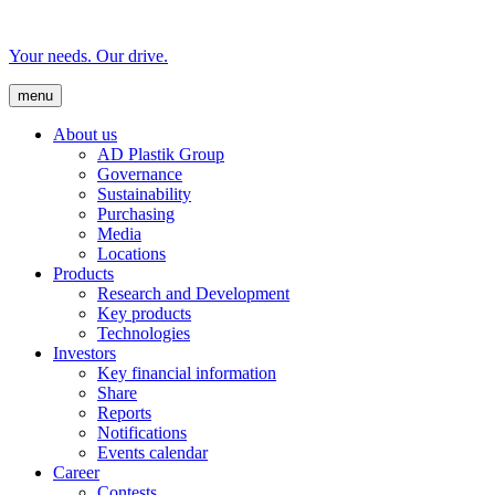
Your needs. Our drive.
menu
About us
AD Plastik Group
Governance
Sustainability
Purchasing
Media
Locations
Products
Research and Development
Key products
Technologies
Investors
Key financial information
Share
Reports
Notifications
Events calendar
Career
Contests