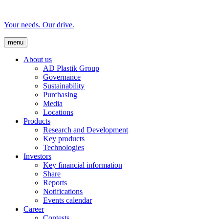
Your needs. Our drive.
menu
About us
AD Plastik Group
Governance
Sustainability
Purchasing
Media
Locations
Products
Research and Development
Key products
Technologies
Investors
Key financial information
Share
Reports
Notifications
Events calendar
Career
Contests