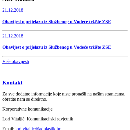
21.12.2018
Obavijest o prijelazu iz Službenog u Vodeće tržište ZSE
21.12.2018
Obavijest o prijelazu iz Službenog u Vodeće tržište ZSE
Više obavijesti
Kontakt
Za sve dodatne informacije koje niste pronašli na našim stranicama,
obratite nam se direktno.
Korporativne komunikacije
Lori Vitaljić, Komunikacijski savjetnik
Email:
lori.vitaljic@adplastik.hr