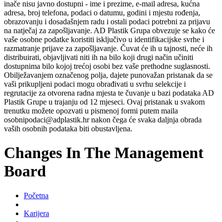
inače nisu javno dostupni - ime i prezime, e-mail adresa, kućna
adresa, broj telefona, podaci o datumu, godini i mjestu rođenja,
obrazovanju i dosadašnjem radu i ostali podaci potrebni za prijavu
na natječaj za zapošljavanje. AD Plastik Grupa obvezuje se kako će
vaše osobne podatke koristiti isključivo u identifikacijske svrhe i
razmatranje prijave za zapošljavanje. Čuvat će ih u tajnosti, neće ih
distribuirati, objavljivati niti ih na bilo koji drugi način učiniti
dostupnima bilo kojoj trećoj osobi bez vaše prethodne suglasnosti.
Obilježavanjem označenog polja, dajete punovažan pristanak da se
vaši prikupljeni podaci mogu obrađivati u svrhu selekcije i
regrutacije za otvorena radna mjesta te čuvanje u bazi podataka AD
Plastik Grupe u trajanju od 12 mjeseci. Ovaj pristanak u svakom
trenutku možete opozvati u pismenoj formi putem maila
osobnipodaci@adplastik.hr nakon čega će svaka daljnja obrada
vaših osobnih podataka biti obustavljena.
Changes In The Management
Board
Početna
Karijera