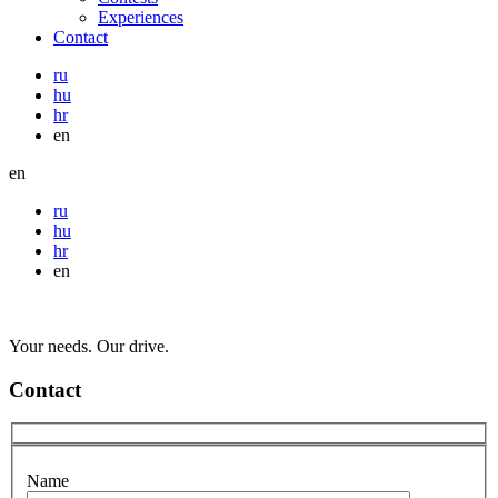
Experiences
Contact
ru
hu
hr
en
en
ru
hu
hr
en
Your needs. Our drive.
Contact
Name