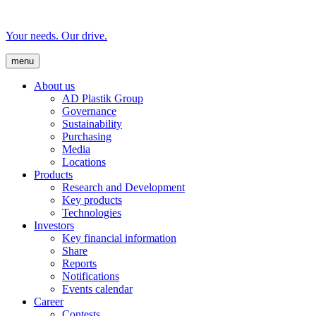
Your needs. Our drive.
menu
About us
AD Plastik Group
Governance
Sustainability
Purchasing
Media
Locations
Products
Research and Development
Key products
Technologies
Investors
Key financial information
Share
Reports
Notifications
Events calendar
Career
Contests