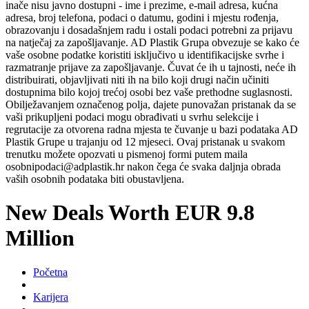
inače nisu javno dostupni - ime i prezime, e-mail adresa, kućna
adresa, broj telefona, podaci o datumu, godini i mjestu rođenja,
obrazovanju i dosadašnjem radu i ostali podaci potrebni za prijavu
na natječaj za zapošljavanje. AD Plastik Grupa obvezuje se kako će
vaše osobne podatke koristiti isključivo u identifikacijske svrhe i
razmatranje prijave za zapošljavanje. Čuvat će ih u tajnosti, neće ih
distribuirati, objavljivati niti ih na bilo koji drugi način učiniti
dostupnima bilo kojoj trećoj osobi bez vaše prethodne suglasnosti.
Obilježavanjem označenog polja, dajete punovažan pristanak da se
vaši prikupljeni podaci mogu obrađivati u svrhu selekcije i
regrutacije za otvorena radna mjesta te čuvanje u bazi podataka AD
Plastik Grupe u trajanju od 12 mjeseci. Ovaj pristanak u svakom
trenutku možete opozvati u pismenoj formi putem maila
osobnipodaci@adplastik.hr nakon čega će svaka daljnja obrada
vaših osobnih podataka biti obustavljena.
New Deals Worth EUR 9.8
Million
Početna
Karijera