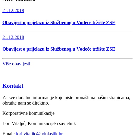
21.12.2018
Obavijest o prijelazu iz Službenog u Vodeće tržište ZSE
21.12.2018
Obavijest o prijelazu iz Službenog u Vodeće tržište ZSE
Više obavijesti
Kontakt
Za sve dodatne informacije koje niste pronašli na našim stranicama,
obratite nam se direktno.
Korporativne komunikacije
Lori Vitaljić, Komunikacijski savjetnik
Email:
lori.vitaljic@adplastik.hr