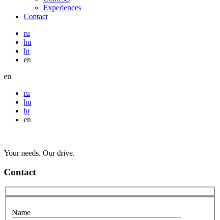
Experiences
Contact
ru
hu
hr
en
en
ru
hu
hr
en
Your needs. Our drive.
Contact
Name