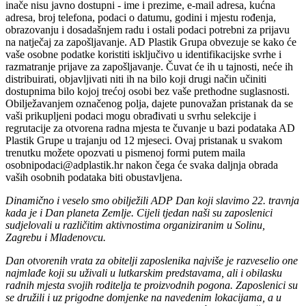
inače nisu javno dostupni - ime i prezime, e-mail adresa, kućna
adresa, broj telefona, podaci o datumu, godini i mjestu rođenja,
obrazovanju i dosadašnjem radu i ostali podaci potrebni za prijavu
na natječaj za zapošljavanje. AD Plastik Grupa obvezuje se kako će
vaše osobne podatke koristiti isključivo u identifikacijske svrhe i
razmatranje prijave za zapošljavanje. Čuvat će ih u tajnosti, neće ih
distribuirati, objavljivati niti ih na bilo koji drugi način učiniti
dostupnima bilo kojoj trećoj osobi bez vaše prethodne suglasnosti.
Obilježavanjem označenog polja, dajete punovažan pristanak da se
vaši prikupljeni podaci mogu obrađivati u svrhu selekcije i
regrutacije za otvorena radna mjesta te čuvanje u bazi podataka AD
Plastik Grupe u trajanju od 12 mjeseci. Ovaj pristanak u svakom
trenutku možete opozvati u pismenoj formi putem maila
osobnipodaci@adplastik.hr nakon čega će svaka daljnja obrada
vaših osobnih podataka biti obustavljena.
Dinamično i veselo smo obilježili ADP Dan koji slavimo 22. travnja
kada je i Dan planeta Zemlje. Cijeli tjedan naši su zaposlenici
sudjelovali u različitim aktivnostima organiziranim u Solinu,
Zagrebu i Mladenovcu.
Dan otvorenih vrata za obitelji zaposlenika najviše je razveselio one
najmlađe koji su uživali u lutkarskim predstavama, ali i obilasku
radnih mjesta svojih roditelja te proizvodnih pogona. Zaposlenici su
se družili i uz prigodne domjenke na navedenim lokacijama, a u