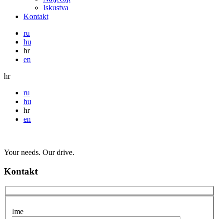
Iskustva
Kontakt
ru
hu
hr
en
hr
ru
hu
hr
en
Your needs. Our drive.
Kontakt
Ime