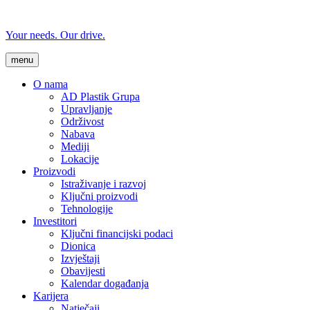
Your needs. Our drive.
menu
O nama
AD Plastik Grupa
Upravljanje
Održivost
Nabava
Mediji
Lokacije
Proizvodi
Istraživanje i razvoj
Ključni proizvodi
Tehnologije
Investitori
Ključni financijski podaci
Dionica
Izvještaji
Obavijesti
Kalendar događanja
Karijera
Natječaji