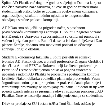
Splitu. AD Plastik već dugi niz godina sudjeluje u Danima karijera
kao član nastavne baze fakulteta, a i ove su godine zainteresirani
studenti imali priliku bolje se upoznati s poslovanjem kompanije,
organizacijskoj strukturi, radnim mjestima te mogućnostima
obavljanja stručne prakse u kompaniji.
ADP Dan smo obilježili na prigodan način, s posebnom
posvećenošću komunikaciji i zdravlju. U Solinu i Zagrebu održana
je Pričaonica s Upravom, a zaposlenicima su osigurani punktovi s
voćem i prigodan poklon. Budući da se na isti dan obilježava i Dan
planete Zemlje, dodatno smo motivirani poticati na očuvanje
zdravlja i brigu o okolišu.
Studenti Ekonomskog fakulteta u Splitu posjetili su solinsku
tvornicu AD Plastik Grupe, u pratnji profesorice Dragane Grubišić i
dva člana Alumni EFST-a. Rukovoditelji kvalitete i proizvodnje
Petar Šolić i Ante Vučić tijekom obilaska pogona studente su
upoznali s radom AD Plastika te procesima i postupcima kontrole
kvalitete. Nakon obilaska voditeljica planiranja proizvodnje Vesna
Jogunić studentima je na primjerima iz prakse dočarala planiranje i
terminiranje proizvodnje te upravljanje zalihama. Studenti su tijekom
posjeta izrazili interes za pisanjem radova i stručnom praksom u AD
Plastiku, čime se nastavlja suradnja i dijeljenje znanja sa studentima.
Direktor prodaje za EU i ostala tržišta Toni Štambuk održao je