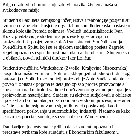
Briga o zdravlju i promicanje zdravih navika življenja naša su
svakodnevna misija.
Studenti s Fakulteta kemijskog inženjerstva i tehnologije posjetili su
tvornicu u Zagrebu. Posjet je organiziran kao dio terenske nastave u
sklopu kolegija Prerada polimera. Voditelj industrijalizacije Ivan
Kožić predstavio je studentima procese koji se odvijaju u
proizvodnji. U posjet tvornici došli su i studenti Stručnih studija
Sveučilišta u Splitu koji su se tijekom studijskog posjeta Zagrebu
željeli upoznati sa specifičnostima rada u autoindustriji. Studente su
u obilazak poveli tehnički direktor Igor Lončar.
Studenti sveučilišta Windesheim (Zwolle, Kraljevina Nizozemska)
posjetili su našu tvornicu u Solinu u sklopu jednotjednog studijskog
putovanja u Split. Rukovoditelj proizvodnje Ante Vučić studente je
poveo u obilazak pogona te detaljno opisao proces proizvodnje s
naglaskom na kontrolu kvalitete i društveno odgovorno postupanje s
proizvodnim materijalima. Studenti su aktivno sudjelovali u obilasku
i postavljali brojna pitanja o samom proizvodnom procesu, mjerama
zaštite na radu, osiguravanju sigurnih uvjeta poslovanja kao i
specifičnosti poslovanja u automobilskoj industriji. Nadamo se kako
je ovo tek početak suradnje sa sveučilištem Windesheim.
Dan karijera jedinstvena je prilika da se studenti upoznaju i
predstave tvrtkama koje surađuju s Ekonomskim fakultetom u