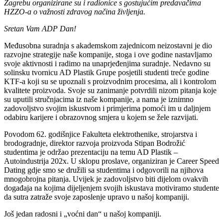
Zagrebu organizirane su i radionice s gostujućim predavačima
HZZO-a o važnosti zdravog načina življenja.
Sretan Vam ADP Dan!
Međusobna suradnja s akademskom zajednicom neizostavni je dio
razvojne strategije naše kompanije, stoga i ove godine nastavljamo
svoje aktivnosti i radimo na unaprjeđenjima suradnje. Nedavno su
solinsku tvornicu AD Plastik Grupe posjetili studenti treće godine
KTF-a koji su se upoznali s proizvodnim procesima, ali i kontrolom
kvalitete proizvoda. Svoje su zanimanje potvrdili nizom pitanja koje
su uputili stručnjacima iz naše kompanije, a nama je iznimno
zadovoljstvo svojim iskustvom i primjerima pomoći im u daljnjem
odabiru karijere i obrazovnog smjera u kojem se žele razvijati.
Povodom 62. godišnjice Fakulteta elektrothenike, strojarstva i
brodogradnje, direktor razvoja proizvoda Stipan Bodrožić
studentima je održao prezentaciju na temu AD Plastik –
Autoindustrija 202x. U sklopu proslave, organiziran je Career Speed
Dating gdje smo se družili sa studentima i odgovorili na njihova
mnogobrojna pitanja. Uvijek je zadovoljstvo biti dijelom ovakvih
događaja na kojima dijeljenjem svojih iskustava motiviramo studente
da sutra zatraže svoje zaposlenje upravo u našoj kompaniji.
Još jedan radosni i „voćni dan“ u našoj kompaniji.