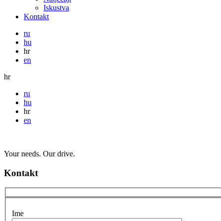
Iskustva
Kontakt
ru
hu
hr
en
hr
ru
hu
hr
en
Your needs. Our drive.
Kontakt
Ime