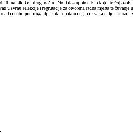
ti niti ih na bilo koji drugi način učiniti dostupnima bilo kojoj trećoj o
ati u svrhu selekcije i regrutacije za otvorena radna mjesta te čuvanje
maila osobnipodaci@adplastik.hr nakon čega će svaka daljnja obrada v