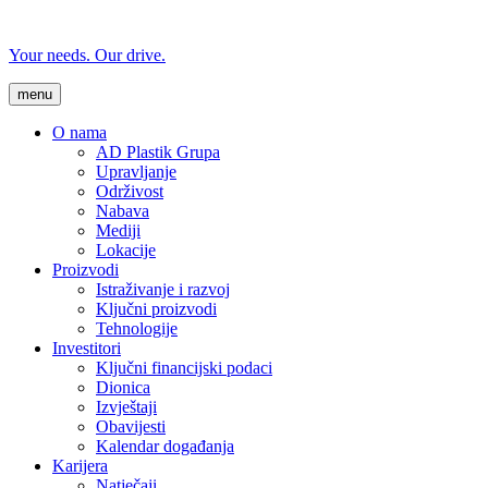
Your needs. Our drive.
menu
O nama
AD Plastik Grupa
Upravljanje
Održivost
Nabava
Mediji
Lokacije
Proizvodi
Istraživanje i razvoj
Ključni proizvodi
Tehnologije
Investitori
Ključni financijski podaci
Dionica
Izvještaji
Obavijesti
Kalendar događanja
Karijera
Natječaji