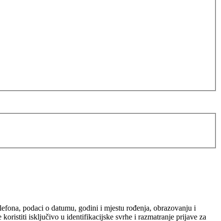
elefona, podaci o datumu, godini i mjestu rođenja, obrazovanju i
ristiti isključivo u identifikacijske svrhe i razmatranje prijave za