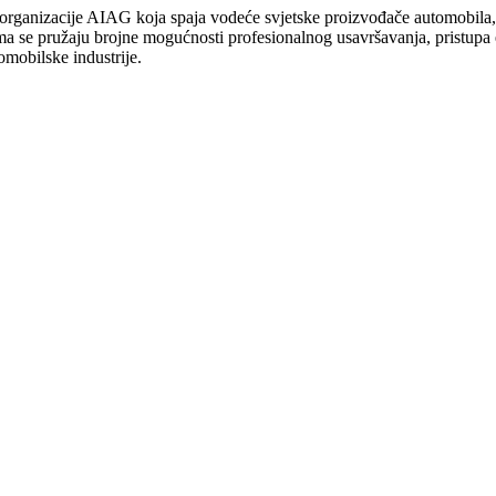
organizacije AIAG koja spaja vodeće svjetske proizvođače automobila, n
ma se pružaju brojne mogućnosti profesionalnog usavršavanja, pristupa e
omobilske industrije.