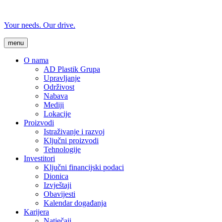
Your needs. Our drive.
menu
O nama
AD Plastik Grupa
Upravljanje
Održivost
Nabava
Mediji
Lokacije
Proizvodi
Istraživanje i razvoj
Ključni proizvodi
Tehnologije
Investitori
Ključni financijski podaci
Dionica
Izvještaji
Obavijesti
Kalendar događanja
Karijera
Natječaji