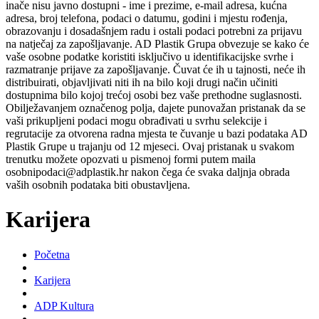
inače nisu javno dostupni - ime i prezime, e-mail adresa, kućna
adresa, broj telefona, podaci o datumu, godini i mjestu rođenja,
obrazovanju i dosadašnjem radu i ostali podaci potrebni za prijavu
na natječaj za zapošljavanje. AD Plastik Grupa obvezuje se kako će
vaše osobne podatke koristiti isključivo u identifikacijske svrhe i
razmatranje prijave za zapošljavanje. Čuvat će ih u tajnosti, neće ih
distribuirati, objavljivati niti ih na bilo koji drugi način učiniti
dostupnima bilo kojoj trećoj osobi bez vaše prethodne suglasnosti.
Obilježavanjem označenog polja, dajete punovažan pristanak da se
vaši prikupljeni podaci mogu obrađivati u svrhu selekcije i
regrutacije za otvorena radna mjesta te čuvanje u bazi podataka AD
Plastik Grupe u trajanju od 12 mjeseci. Ovaj pristanak u svakom
trenutku možete opozvati u pismenoj formi putem maila
osobnipodaci@adplastik.hr nakon čega će svaka daljnja obrada
vaših osobnih podataka biti obustavljena.
Karijera
Početna
Karijera
ADP Kultura