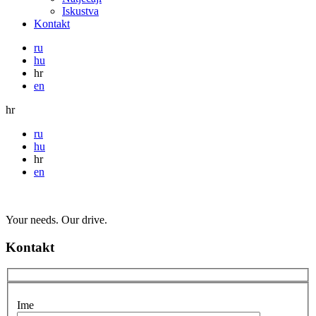
Iskustva
Kontakt
ru
hu
hr
en
hr
ru
hu
hr
en
Your needs. Our drive.
Kontakt
Ime