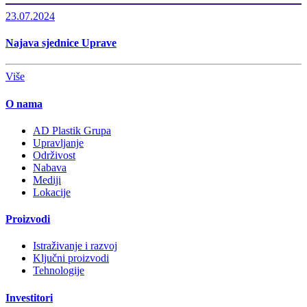
23.07.2024
Najava sjednice Uprave
Više
O nama
AD Plastik Grupa
Upravljanje
Održivost
Nabava
Mediji
Lokacije
Proizvodi
Istraživanje i razvoj
Ključni proizvodi
Tehnologije
Investitori