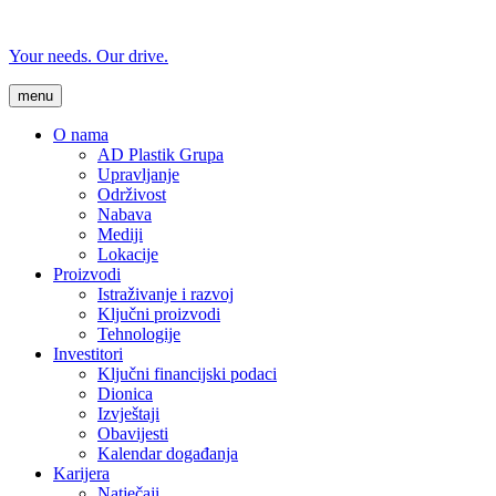
Your needs. Our drive.
menu
O nama
AD Plastik Grupa
Upravljanje
Održivost
Nabava
Mediji
Lokacije
Proizvodi
Istraživanje i razvoj
Ključni proizvodi
Tehnologije
Investitori
Ključni financijski podaci
Dionica
Izvještaji
Obavijesti
Kalendar događanja
Karijera
Natječaji