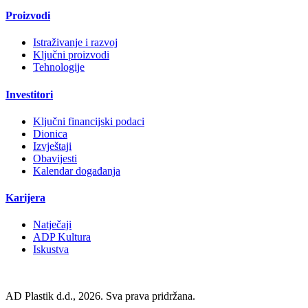
Proizvodi
Istraživanje i razvoj
Ključni proizvodi
Tehnologije
Investitori
Ključni financijski podaci
Dionica
Izvještaji
Obavijesti
Kalendar događanja
Karijera
Natječaji
ADP Kultura
Iskustva
AD Plastik d.d., 2026. Sva prava pridržana.