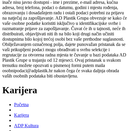
inače nisu javno dostupni - ime i prezime, e-mail adresa, kućna
adresa, broj telefona, podaci o datumu, godini i mjestu rođenja,
obrazovanju i dosadašnjem radu i ostali podaci potrebni za prijavu
na natječaj za zapošljavanje. AD Plastik Grupa obvezuje se kako će
vaše osobne podatke koristiti isključivo u identifikacijske svrhe i
razmatranje prijave za zapošljavanje. Čuvat će ih u tajnosti, neće ih
distribuirati, objavljivati niti ih na bilo koji drugi način učiniti
dostupnima bilo kojoj trećoj osobi bez vaše prethodne suglasnosti.
Obilježavanjem označenog polja, dajete punovažan pristanak da se
vaši prikupljeni podaci mogu obrađivati u svrhu selekcije i
regrutacije za otvorena radna mjesta te čuvanje u bazi podataka AD
Plastik Grupe u trajanju od 12 mjeseci. Ovaj pristanak u svakom
trenutku možete opozvati u pismenoj formi putem maila
osobnipodaci@adplastik.hr nakon čega će svaka daljnja obrada
vaših osobnih podataka biti obustavljena.
Karijera
Početna
Karijera
ADP Kultura