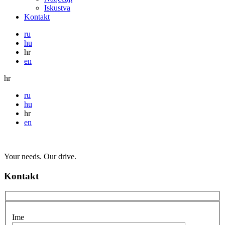
Iskustva
Kontakt
ru
hu
hr
en
hr
ru
hu
hr
en
Your needs. Our drive.
Kontakt
Ime