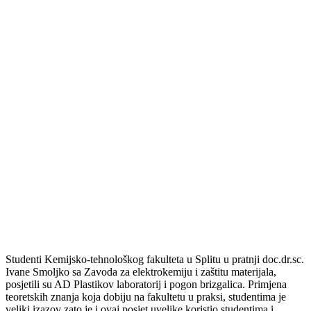
Studenti Kemijsko-tehnološkog fakulteta u Splitu u pratnji doc.dr.sc.
Ivane Smoljko sa Zavoda za elektrokemiju i zaštitu materijala,
posjetili su AD Plastikov laboratorij i pogon brizgalica. Primjena
teoretskih znanja koja dobiju na fakultetu u praksi, studentima je
veliki izazov zato je i ovaj posjet uvelike koristio studentima i