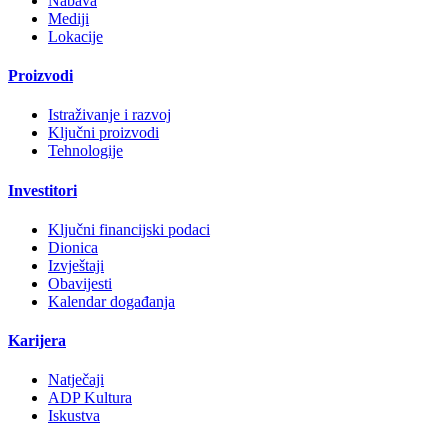
Nabava
Mediji
Lokacije
Proizvodi
Istraživanje i razvoj
Ključni proizvodi
Tehnologije
Investitori
Ključni financijski podaci
Dionica
Izvještaji
Obavijesti
Kalendar događanja
Karijera
Natječaji
ADP Kultura
Iskustva