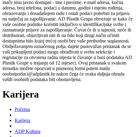
inače nisu javno dostupni - ime i prezime, e-mail adresa, kućna
adresa, broj telefona, podaci o datumu, godini i mjestu rođenja,
obrazovanju i dosadašnjem radu i ostali podaci potrebni za prijavu
na natječaj za zapošljavanje. AD Plastik Grupa obvezuje se kako će
vaše osobne podatke koristiti isključivo u identifikacijske svrhe i
razmatranje prijave za zapošljavanje. Čuvat će ih u tajnosti, neće ih
distribuirati, objavljivati niti ih na bilo koji drugi način učiniti
dostupnima bilo kojoj trećoj osobi bez vaše prethodne suglasnosti.
Obilježavanjem označenog polja, dajete punovažan pristanak da se
vaši prikupljeni podaci mogu obrađivati u svrhu selekcije i
regrutacije za otvorena radna mjesta te čuvanje u bazi podataka AD
Plastik Grupe u trajanju od 12 mjeseci. Ovaj pristanak u svakom
trenutku možete opozvati u pismenoj formi putem maila
osobnipodaci@adplastik.hr nakon čega će svaka daljnja obrada
vaših osobnih podataka biti obustavljena.
Karijera
Početna
Karijera
ADP Kultura