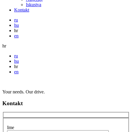
Iskustva
Kontakt
ru
hu
hr
en
hr
ru
hu
hr
en
Your needs. Our drive.
Kontakt
Ime