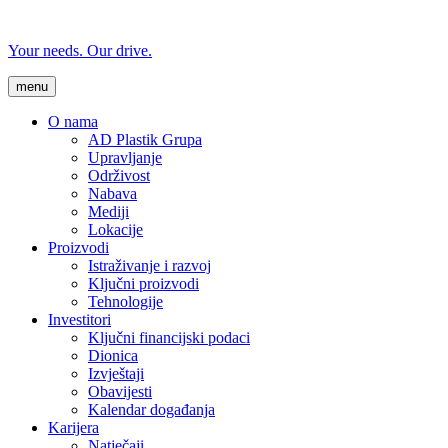
Your needs. Our drive.
menu
O nama
AD Plastik Grupa
Upravljanje
Održivost
Nabava
Mediji
Lokacije
Proizvodi
Istraživanje i razvoj
Ključni proizvodi
Tehnologije
Investitori
Ključni financijski podaci
Dionica
Izvještaji
Obavijesti
Kalendar događanja
Karijera
Natječaji