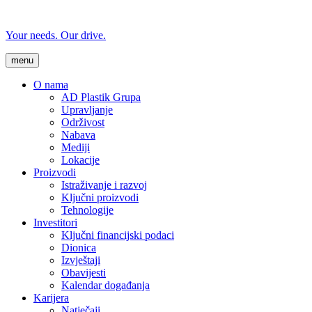
Your needs. Our drive.
menu
O nama
AD Plastik Grupa
Upravljanje
Održivost
Nabava
Mediji
Lokacije
Proizvodi
Istraživanje i razvoj
Ključni proizvodi
Tehnologije
Investitori
Ključni financijski podaci
Dionica
Izvještaji
Obavijesti
Kalendar događanja
Karijera
Natječaji