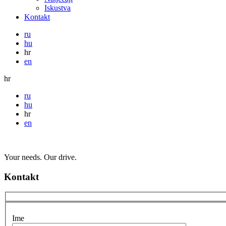
Iskustva
Kontakt
ru
hu
hr
en
hr
ru
hu
hr
en
Your needs. Our drive.
Kontakt
Ime