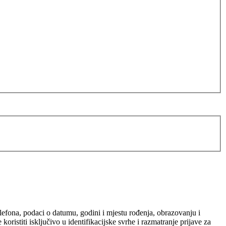
elefona, podaci o datumu, godini i mjestu rođenja, obrazovanju i
ristiti isključivo u identifikacijske svrhe i razmatranje prijave za