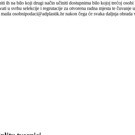
ti niti ih na bilo koji drugi način učiniti dostupnima bilo kojoj trećoj o
ati u svrhu selekcije i regrutacije za otvorena radna mjesta te čuvanje
maila osobnipodaci@adplastik.hr nakon čega će svaka daljnja obrada v