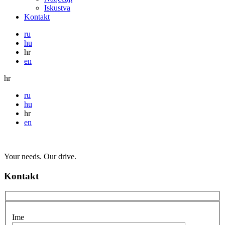
Iskustva
Kontakt
ru
hu
hr
en
hr
ru
hu
hr
en
Your needs. Our drive.
Kontakt
Ime