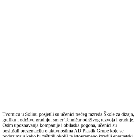
Tvornicu u Solinu posjetili su učenici trećeg razreda Škole za dizajn,
grafiku i održivu gradnju, smjer Tehničar održivog razvoja i gradnje.
Osim upoznavanja kompanije i obilaska pogona, učenici su
poslušali prezentaciju o aktivnostima AD Plastik Grupe koje se
poduzimaju kako bi zaštitili okoliš te istovremeno izradili energetski