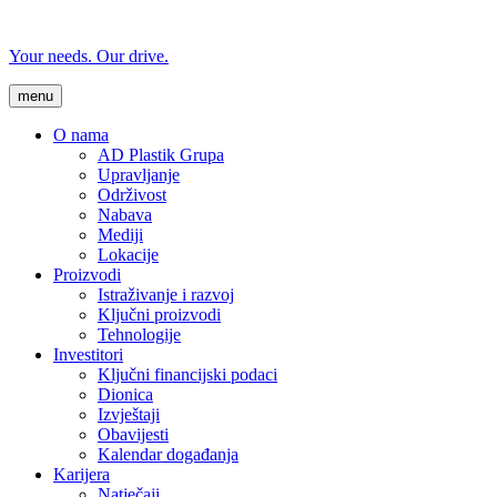
Your needs. Our drive.
menu
O nama
AD Plastik Grupa
Upravljanje
Održivost
Nabava
Mediji
Lokacije
Proizvodi
Istraživanje i razvoj
Ključni proizvodi
Tehnologije
Investitori
Ključni financijski podaci
Dionica
Izvještaji
Obavijesti
Kalendar događanja
Karijera
Natječaji