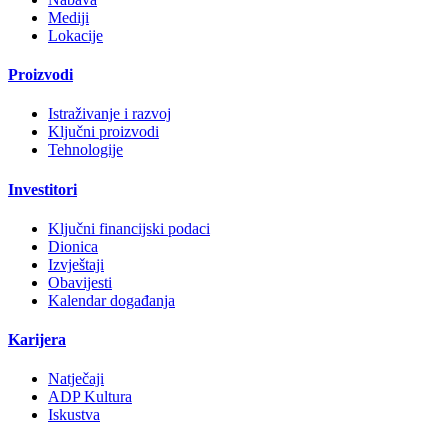
Mediji
Lokacije
Proizvodi
Istraživanje i razvoj
Ključni proizvodi
Tehnologije
Investitori
Ključni financijski podaci
Dionica
Izvještaji
Obavijesti
Kalendar događanja
Karijera
Natječaji
ADP Kultura
Iskustva