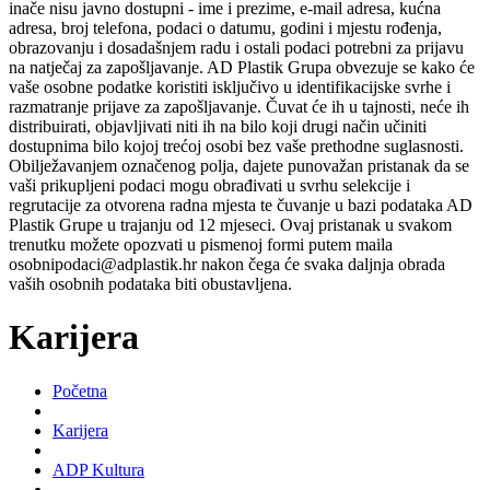
inače nisu javno dostupni - ime i prezime, e-mail adresa, kućna
adresa, broj telefona, podaci o datumu, godini i mjestu rođenja,
obrazovanju i dosadašnjem radu i ostali podaci potrebni za prijavu
na natječaj za zapošljavanje. AD Plastik Grupa obvezuje se kako će
vaše osobne podatke koristiti isključivo u identifikacijske svrhe i
razmatranje prijave za zapošljavanje. Čuvat će ih u tajnosti, neće ih
distribuirati, objavljivati niti ih na bilo koji drugi način učiniti
dostupnima bilo kojoj trećoj osobi bez vaše prethodne suglasnosti.
Obilježavanjem označenog polja, dajete punovažan pristanak da se
vaši prikupljeni podaci mogu obrađivati u svrhu selekcije i
regrutacije za otvorena radna mjesta te čuvanje u bazi podataka AD
Plastik Grupe u trajanju od 12 mjeseci. Ovaj pristanak u svakom
trenutku možete opozvati u pismenoj formi putem maila
osobnipodaci@adplastik.hr nakon čega će svaka daljnja obrada
vaših osobnih podataka biti obustavljena.
Karijera
Početna
Karijera
ADP Kultura