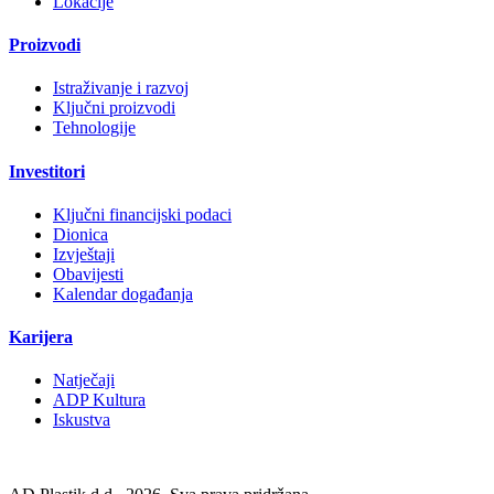
Lokacije
Proizvodi
Istraživanje i razvoj
Ključni proizvodi
Tehnologije
Investitori
Ključni financijski podaci
Dionica
Izvještaji
Obavijesti
Kalendar događanja
Karijera
Natječaji
ADP Kultura
Iskustva