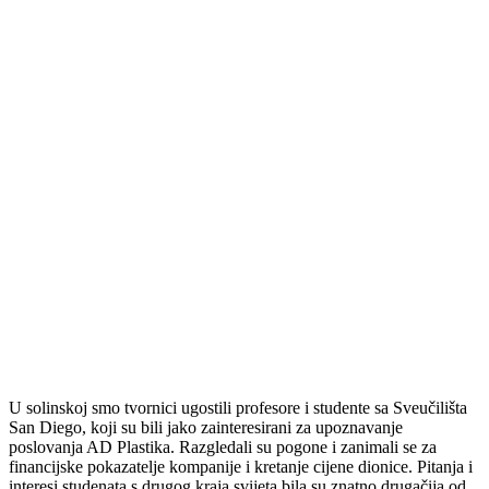
U solinskoj smo tvornici ugostili profesore i studente sa Sveučilišta
San Diego, koji su bili jako zainteresirani za upoznavanje
poslovanja AD Plastika. Razgledali su pogone i zanimali se za
financijske pokazatelje kompanije i kretanje cijene dionice. Pitanja i
interesi studenata s drugog kraja svijeta bila su znatno drugačija od