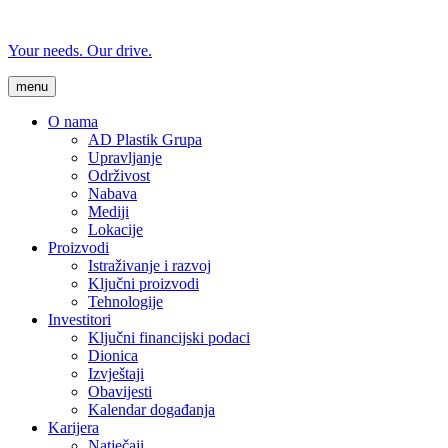
Your needs. Our drive.
menu
O nama
AD Plastik Grupa
Upravljanje
Održivost
Nabava
Mediji
Lokacije
Proizvodi
Istraživanje i razvoj
Ključni proizvodi
Tehnologije
Investitori
Ključni financijski podaci
Dionica
Izvještaji
Obavijesti
Kalendar događanja
Karijera
Natječaji