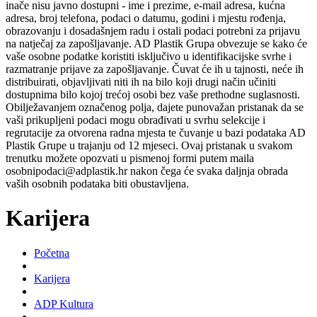
inače nisu javno dostupni - ime i prezime, e-mail adresa, kućna
adresa, broj telefona, podaci o datumu, godini i mjestu rođenja,
obrazovanju i dosadašnjem radu i ostali podaci potrebni za prijavu
na natječaj za zapošljavanje. AD Plastik Grupa obvezuje se kako će
vaše osobne podatke koristiti isključivo u identifikacijske svrhe i
razmatranje prijave za zapošljavanje. Čuvat će ih u tajnosti, neće ih
distribuirati, objavljivati niti ih na bilo koji drugi način učiniti
dostupnima bilo kojoj trećoj osobi bez vaše prethodne suglasnosti.
Obilježavanjem označenog polja, dajete punovažan pristanak da se
vaši prikupljeni podaci mogu obrađivati u svrhu selekcije i
regrutacije za otvorena radna mjesta te čuvanje u bazi podataka AD
Plastik Grupe u trajanju od 12 mjeseci. Ovaj pristanak u svakom
trenutku možete opozvati u pismenoj formi putem maila
osobnipodaci@adplastik.hr nakon čega će svaka daljnja obrada
vaših osobnih podataka biti obustavljena.
Karijera
Početna
Karijera
ADP Kultura