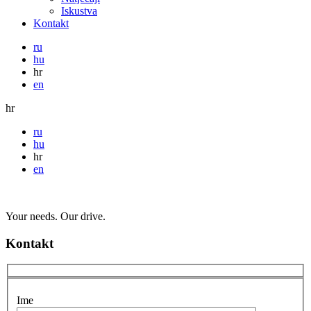
Iskustva
Kontakt
ru
hu
hr
en
hr
ru
hu
hr
en
Your needs. Our drive.
Kontakt
Ime