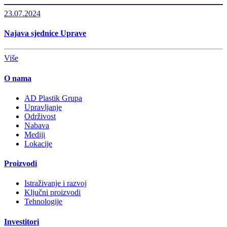
23.07.2024
Najava sjednice Uprave
Više
O nama
AD Plastik Grupa
Upravljanje
Održivost
Nabava
Mediji
Lokacije
Proizvodi
Istraživanje i razvoj
Ključni proizvodi
Tehnologije
Investitori