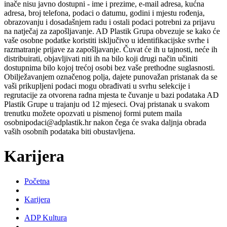
inače nisu javno dostupni - ime i prezime, e-mail adresa, kućna
adresa, broj telefona, podaci o datumu, godini i mjestu rođenja,
obrazovanju i dosadašnjem radu i ostali podaci potrebni za prijavu
na natječaj za zapošljavanje. AD Plastik Grupa obvezuje se kako će
vaše osobne podatke koristiti isključivo u identifikacijske svrhe i
razmatranje prijave za zapošljavanje. Čuvat će ih u tajnosti, neće ih
distribuirati, objavljivati niti ih na bilo koji drugi način učiniti
dostupnima bilo kojoj trećoj osobi bez vaše prethodne suglasnosti.
Obilježavanjem označenog polja, dajete punovažan pristanak da se
vaši prikupljeni podaci mogu obrađivati u svrhu selekcije i
regrutacije za otvorena radna mjesta te čuvanje u bazi podataka AD
Plastik Grupe u trajanju od 12 mjeseci. Ovaj pristanak u svakom
trenutku možete opozvati u pismenoj formi putem maila
osobnipodaci@adplastik.hr nakon čega će svaka daljnja obrada
vaših osobnih podataka biti obustavljena.
Karijera
Početna
Karijera
ADP Kultura