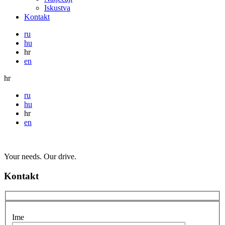
Iskustva
Kontakt
ru
hu
hr
en
hr
ru
hu
hr
en
Your needs. Our drive.
Kontakt
Ime