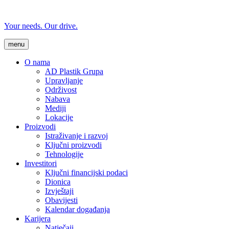
Your needs. Our drive.
menu
O nama
AD Plastik Grupa
Upravljanje
Održivost
Nabava
Mediji
Lokacije
Proizvodi
Istraživanje i razvoj
Ključni proizvodi
Tehnologije
Investitori
Ključni financijski podaci
Dionica
Izvještaji
Obavijesti
Kalendar događanja
Karijera
Natječaji