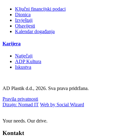
Ključni financijski podaci
Dionica
Izvještaji
Obavijesti
Kalendar događanja
Karijera
Natječaji
ADP Kultura
Iskustva
AD Plastik d.d., 2026. Sva prava pridržana.
Pravila privatnosti
Dizajn: Nomad IT
Web by Social Wizard
Your needs. Our drive.
Kontakt