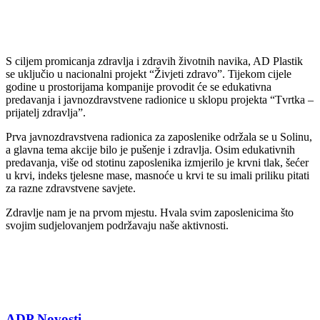
S ciljem promicanja zdravlja i zdravih životnih navika, AD Plastik
se uključio u nacionalni projekt “Živjeti zdravo”. Tijekom cijele
godine u prostorijama kompanije provodit će se edukativna
predavanja i javnozdravstvene radionice u sklopu projekta “Tvrtka –
prijatelj zdravlja”.
Prva javnozdravstvena radionica za zaposlenike održala se u Solinu,
a glavna tema akcije bilo je pušenje i zdravlja. Osim edukativnih
predavanja, više od stotinu zaposlenika izmjerilo je krvni tlak, šećer
u krvi, indeks tjelesne mase, masnoće u krvi te su imali priliku pitati
za razne zdravstvene savjete.
Zdravlje nam je na prvom mjestu. Hvala svim zaposlenicima što
svojim sudjelovanjem podržavaju naše aktivnosti.
ADP Novosti